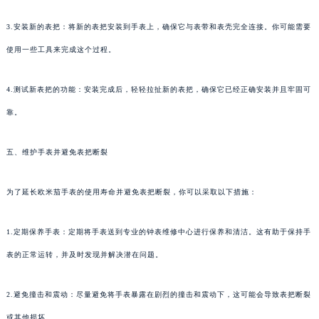
3.安装新的表把：将新的表把安装到手表上，确保它与表带和表壳完全连接。你可能需要
使用一些工具来完成这个过程。
4.测试新表把的功能：安装完成后，轻轻拉扯新的表把，确保它已经正确安装并且牢固可
靠。
五、维护手表并避免表把断裂
为了延长欧米茄手表的使用寿命并避免表把断裂，你可以采取以下措施：
1.定期保养手表：定期将手表送到专业的钟表维修中心进行保养和清洁。这有助于保持手
表的正常运转，并及时发现并解决潜在问题。
2.避免撞击和震动：尽量避免将手表暴露在剧烈的撞击和震动下，这可能会导致表把断裂
或其他损坏。