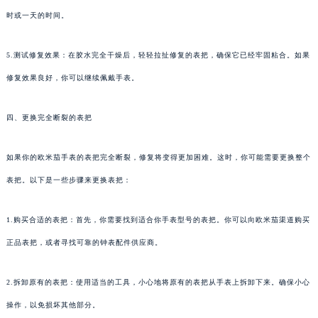
时或一天的时间。
5.测试修复效果：在胶水完全干燥后，轻轻拉扯修复的表把，确保它已经牢固粘合。如果
修复效果良好，你可以继续佩戴手表。
四、更换完全断裂的表把
如果你的欧米茄手表的表把完全断裂，修复将变得更加困难。这时，你可能需要更换整个
表把。以下是一些步骤来更换表把：
1.购买合适的表把：首先，你需要找到适合你手表型号的表把。你可以向欧米茄渠道购买
正品表把，或者寻找可靠的钟表配件供应商。
2.拆卸原有的表把：使用适当的工具，小心地将原有的表把从手表上拆卸下来。确保小心
操作，以免损坏其他部分。