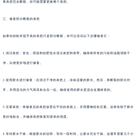
果表把完全断裂，你可能需要更换整个表把。
三、修复部分断裂的表把
如果你的欧米茄手表的表把只是部分断裂，你可以尝试以下步骤修复它：
1.清洁表把：首先，用温和的肥皂水清洁表把和表带。确保将所有的污垢和油脂清除干
净，以便更好地进行修复。
2.使用胶水进行修复：在清洁干净的表把上，涂抹适量的胶水。然后，将断裂的部分对
齐，并用适当的力气将其粘合在一起。确保使用的胶水是适合金属材质的。
3.压紧表把：将修复后的表把放置在平坦的表面上，并用重物轻轻压紧。这将有助于胶水
更好地粘合，并确保表把恢复到原来的强度。
4.等待胶水干燥：根据胶水的说明，等待一段时间，让胶水完全干燥。这通常需要几个小