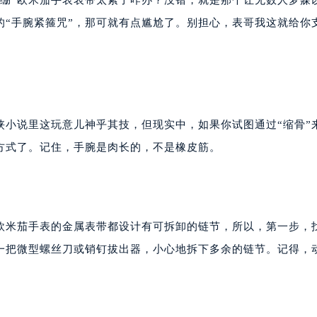
紧绷”欧米茄手表表带太紧了咋办？没错，就是那个让无数人梦寐
的“手腕紧箍咒”，那可就有点尴尬了。别担心，表哥我这就给你
侠小说里这玩意儿神乎其技，但现实中，如果你试图通过“缩骨”
方式了。记住，手腕是肉长的，不是橡皮筋。
数欧米茄手表的金属表带都设计有可拆卸的链节，所以，第一步，
好一把微型螺丝刀或销钉拔出器，小心地拆下多余的链节。记得，
。