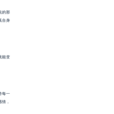
说的那
既合身
就能变
待每一
感情，