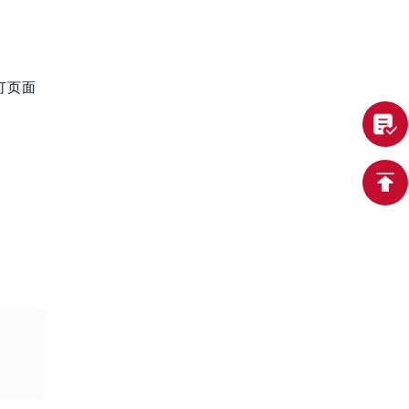
。
打页面