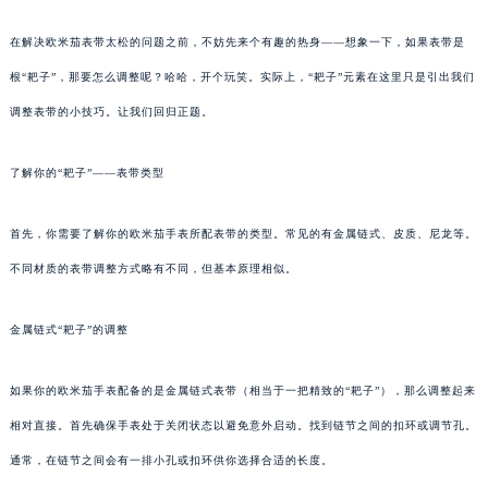
在解决欧米茄表带太松的问题之前，不妨先来个有趣的热身——想象一下，如果表带是
根“耙子”，那要怎么调整呢？哈哈，开个玩笑。实际上，“耙子”元素在这里只是引出我们
调整表带的小技巧。让我们回归正题。
了解你的“耙子”——表带类型
首先，你需要了解你的欧米茄手表所配表带的类型。常见的有金属链式、皮质、尼龙等。
不同材质的表带调整方式略有不同，但基本原理相似。
金属链式“耙子”的调整
如果你的欧米茄手表配备的是金属链式表带（相当于一把精致的“耙子”），那么调整起来
相对直接。首先确保手表处于关闭状态以避免意外启动。找到链节之间的扣环或调节孔。
通常，在链节之间会有一排小孔或扣环供你选择合适的长度。