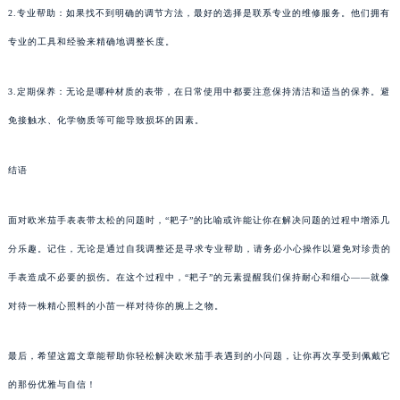
2.专业帮助：如果找不到明确的调节方法，最好的选择是联系专业的维修服务。他们拥有
专业的工具和经验来精确地调整长度。
3.定期保养：无论是哪种材质的表带，在日常使用中都要注意保持清洁和适当的保养。避
免接触水、化学物质等可能导致损坏的因素。
结语
面对欧米茄手表表带太松的问题时，“耙子”的比喻或许能让你在解决问题的过程中增添几
分乐趣。记住，无论是通过自我调整还是寻求专业帮助，请务必小心操作以避免对珍贵的
手表造成不必要的损伤。在这个过程中，“耙子”的元素提醒我们保持耐心和细心——就像
对待一株精心照料的小苗一样对待你的腕上之物。
最后，希望这篇文章能帮助你轻松解决欧米茄手表遇到的小问题，让你再次享受到佩戴它
的那份优雅与自信！