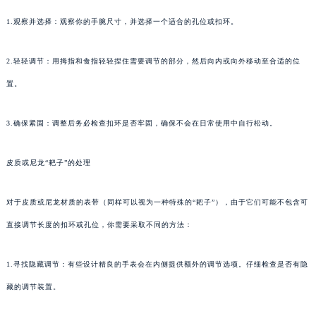
1.观察并选择：观察你的手腕尺寸，并选择一个适合的孔位或扣环。
2.轻轻调节：用拇指和食指轻轻捏住需要调节的部分，然后向内或向外移动至合适的位
置。
3.确保紧固：调整后务必检查扣环是否牢固，确保不会在日常使用中自行松动。
皮质或尼龙“耙子”的处理
对于皮质或尼龙材质的表带（同样可以视为一种特殊的“耙子”），由于它们可能不包含可
直接调节长度的扣环或孔位，你需要采取不同的方法：
1.寻找隐藏调节：有些设计精良的手表会在内侧提供额外的调节选项。仔细检查是否有隐
藏的调节装置。