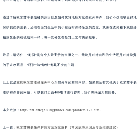
通过了解欧米茄手表磕碰的原因以及如何优雅地应对这些意外事件，我们不仅能够更好地
保护我们的爱表，还能在面对生活中的小挫折时保持乐观的态度。就像在柔光箱下观察那
精致复杂的机械结构一样，每一次修复都是对工艺与美的致敬。
最后，请记住，“时间”是每个人最宝贵的资源之一。无论是对待自己的生活还是对待珍贵
的手表收藏品，“呵护”与“珍惜”都是不变的主题。
以上就是
重庆欧米茄维修服务中心
为您分享的精彩内容。如果您还有其他关于欧米茄手表
维护和保养的问题，可以拨打页面400电话进行咨询，我们将竭诚为您服务。
本文链接：
http://sm-omega.010gjmbwx.com/problem/172.html
上一篇：
欧米茄腕表偷停解决方法深度解析（常见故障原因及专业维修建议）