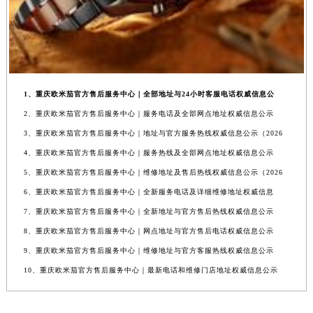
1、重庆欧米茄官方售后服务中心｜全部地址与24小时客服电话权威信息公
2、重庆欧米茄官方售后服务中心｜服务电话及全部网点地址权威信息公示
3、重庆欧米茄官方售后服务中心｜地址与官方服务热线权威信息公示（2026
4、重庆欧米茄官方售后服务中心｜服务热线及全部网点地址权威信息公示
5、重庆欧米茄官方售后服务中心｜维修地址及售后热线权威信息公示（2026
6、重庆欧米茄官方售后服务中心｜全新服务电话及详细维修地址权威信息
7、重庆欧米茄官方售后服务中心｜全新地址与官方售后热线权威信息公示
8、重庆欧米茄官方售后服务中心｜网点地址与官方售后电话权威信息公示
9、重庆欧米茄官方售后服务中心｜维修地址与官方客服热线权威信息公示
10、重庆欧米茄官方售后服务中心｜最新电话和维修门店地址权威信息公示