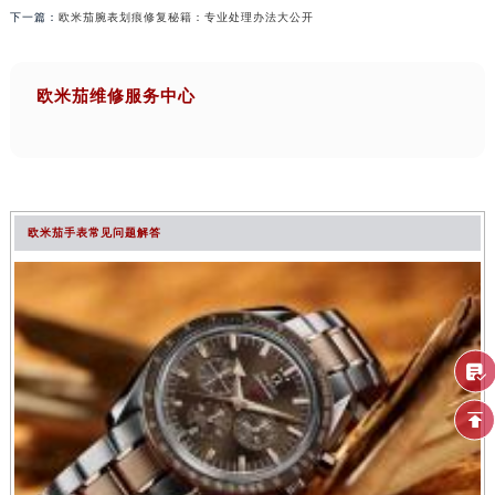
下一篇：
欧米茄腕表划痕修复秘籍：专业处理办法大公开
欧米茄维修服务中心
欧米茄手表常见问题解答