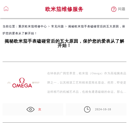
欧米茄维修服务
问题
当前位置：
重庆欧米茄维修中心
>
常见问题
> 揭秘欧米茄手表磕碰背后的五大原因，保
护您的爱表从了解开始！
揭秘欧米茄手表磕碰背后的五大原因，保护您的爱表从了解
开始！
在钟表的广阔世界里，欧米茄（Omega）作为高端腕表品
牌之一，以其精湛工艺和精准度闻名遐迩。然而，即使是
这样精巧的机械艺术品，也难免遭遇磕碰的命运。那么，
欧米茄…
次
2024-10-18