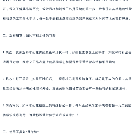
言，深入了解其品牌历史、设计风格和制造工艺是关键的第一步。欧米茄以其卓越的性能
和精湛的工艺闻名于世，每一款手表都承载着品牌的深厚底蕴和对时间艺术的独特理解。
二、观察细节，如同审视水仙的花瓣
1.表盘：就像观察水仙花瓣的颜色和形状一样，仔细检查表盘上的字体、刻度和指针是否
清晰且对称。欧米茄正品表盘上的品牌标志和型号数字通常都非常精细且均匀。
2.机芯：打开后盖（如果可以的话），观察机芯是否整洁有序。机芯是手表的心脏，其质
量直接影响到手表的性能和寿命。真正的欧米茄机芯通常会有一些独特的标记或编号。
3.防伪标识：如同水仙花根茎上的特殊标记一样，每只正品欧米茄手表都有独一无二的防
伪标识或序列号。这些标识通常位于表底或表带扣上。
三、使用工具如“显微镜”