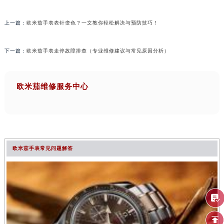
上一篇：
欧米茄手表表针变色？一文教你轻松解决与预防技巧！
下一篇：
欧米茄手表走停故障排查（专业维修建议与常见原因分析）
欧米茄维修服务中心
欧米茄手表常见问题解答