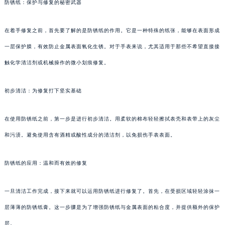
防锈纸：保护与修复的秘密武器
在着手修复之前，首先要了解的是防锈纸的作用。它是一种特殊的纸张，能够在表面形成
一层保护膜，有效防止金属表面氧化生锈。对于手表来说，尤其适用于那些不希望直接接
触化学清洁剂或机械操作的微小划痕修复。
初步清洁：为修复打下坚实基础
在使用防锈纸之前，第一步是进行初步清洁。用柔软的棉布轻轻擦拭表壳和表带上的灰尘
和污渍。避免使用含有酒精或酸性成分的清洁剂，以免损伤手表表面。
防锈纸的应用：温和而有效的修复
一旦清洁工作完成，接下来就可以运用防锈纸进行修复了。首先，在受损区域轻轻涂抹一
层薄薄的防锈纸膏。这一步骤是为了增强防锈纸与金属表面的粘合度，并提供额外的保护
层。