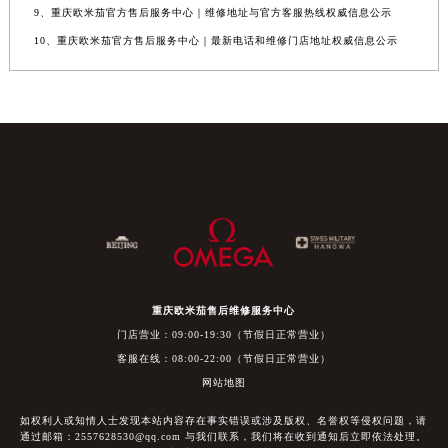
9、重庆欧米茄官方售后服务中心｜维修地址与官方客服热线权威信息公示
10、重庆欧米茄官方售后服务中心｜最新电话和维修门店地址权威信息公示
重庆欧米茄售后维修服务中心
门店营业：09:00-19:30（节假日正常营业）
客服在线：08:00-22:00（节假日正常营业）
网站地图
如权利人或知情人士发现本站内容存在事实错误或涉及版权、名誉权等侵权问题，请
通过邮箱：2557628530@qq.com 与我们联系，我们将在收到通知后立即依法处理。