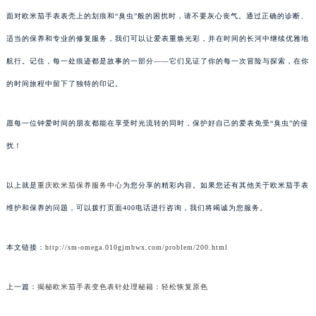
面对欧米茄手表表壳上的划痕和“臭虫”般的困扰时，请不要灰心丧气。通过正确的诊断、
适当的保养和专业的修复服务，我们可以让爱表重焕光彩，并在时间的长河中继续优雅地
航行。记住，每一处痕迹都是故事的一部分——它们见证了你的每一次冒险与探索，在你
的时间旅程中留下了独特的印记。
愿每一位钟爱时间的朋友都能在享受时光流转的同时，保护好自己的爱表免受“臭虫”的侵
扰！
以上就是
重庆欧米茄保养服务中心
为您分享的精彩内容。如果您还有其他关于欧米茄手表
维护和保养的问题，可以拨打页面400电话进行咨询，我们将竭诚为您服务。
本文链接：
http://sm-omega.010gjmbwx.com/problem/200.html
上一篇：
揭秘欧米茄手表变色表针处理秘籍：轻松恢复原色