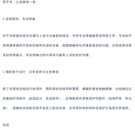
形手术，让其焕然一新。
4.深度损伤：专业维修
对于深度损伤或无法通过上述方法修复的情况，寻求专业维修服务是明智之举。专业的手
表维修师拥有丰富的经验和先进的设备，能够精确评估并修复复杂的问题。记得选择信誉
良好的维修点，并在维修过程中保持与服务人员的良好沟通。
5.预防胜于治疗：日常保养与注意事项
除了对现有划痕进行处理外，预防新的划痕同样重要。佩戴时避免接触硬物、尖锐物品以
及极端环境条件（如高盐分、高湿度等），定期检查并更换保护性配件（如保护套、防尘
袋）。就像给你的欧米茄手表穿上防虫衣裳，在享受时间的同时也保护它免受外界侵扰。
结语