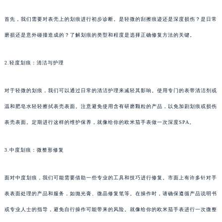
首先，我们需要对表壳上的划痕进行初步诊断。是轻微的刮擦痕迹还是深度损伤？是日常
磨损还是意外碰撞造成的？了解划痕的类型和程度是选择正确修复方法的关键。
2.轻度划痕：清洁与护理
对于轻微的划痕，我们可以通过日常的清洁护理来减轻其影响。使用专门的表带清洁剂或
温和肥皂水轻轻擦拭表壳表面。注意避免使用含有研磨颗粒的产品，以免加剧划痕或损伤
表壳表面。定期进行这样的维护保养，就像给你的欧米茄手表做一次深度SPA。
3.中度划痕：微整形修复
面对中度划痕，我们可能需要借助一些专业的工具和技巧进行修复。市面上有许多针对手
表表面处理的产品和服务，如抛光膏、微晶修复笔等。在操作时，请确保遵循产品说明书
或专业人士的指导，避免自行操作可能带来的风险。就像给你的欧米茄手表进行一次微整