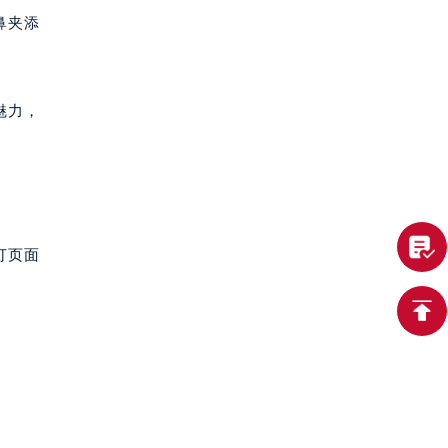
鼻夹添
魅力，
打页面