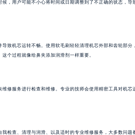
时候，用户可能不小心将时间或日期调整到了不正确的状态，导
。
并导致机芯运转不畅。使用软毛刷轻轻清理机芯外部和齿轮部分
。这个过程就像给鼻夹添加润滑剂一样重要。
表维修服务进行检查和维修。专业的技师会使用精密工具对机芯
自我检查、清理与润滑、以及适时的专业维修服务，大多数问题