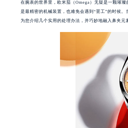
在腕表的世界里，欧米茄（Omega）无疑是一颗璀
是最精密的机械装置，也难免会遇到“罢工”的时候
为您介绍几个实用的处理办法，并巧妙地融入鼻夹元