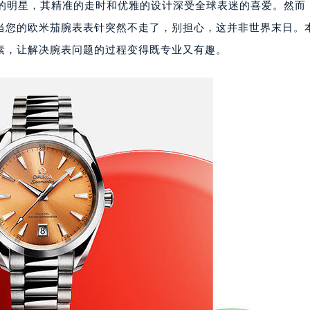
璨的明星，其精准的走时和优雅的设计深受全球表迷的喜爱。然而
。当您的欧米茄腕表表针突然不走了，别担心，这并非世界末日。
素，让解决腕表问题的过程变得既专业又有趣。