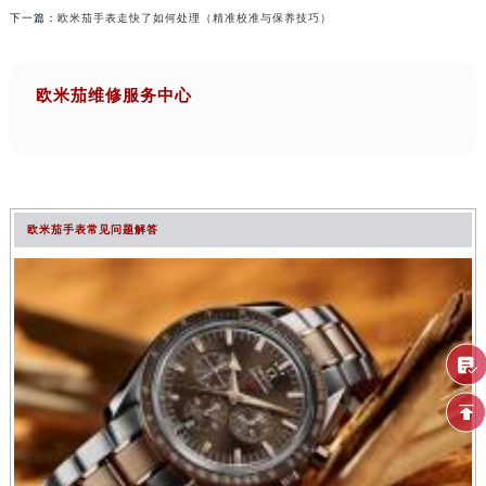
下一篇：
欧米茄手表走快了如何处理（精准校准与保养技巧）
欧米茄维修服务中心
欧米茄手表常见问题解答