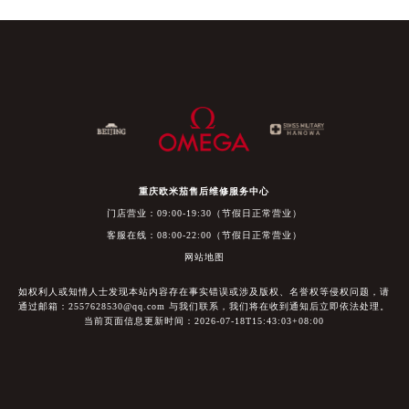
重庆欧米茄售后维修服务中心
门店营业：09:00-19:30（节假日正常营业）
客服在线：08:00-22:00（节假日正常营业）
网站地图
如权利人或知情人士发现本站内容存在事实错误或涉及版权、名誉权等侵权问题，请
通过邮箱：2557628530@qq.com 与我们联系，我们将在收到通知后立即依法处理。
当前页面信息更新时间：2026-07-18T15:43:03+08:00