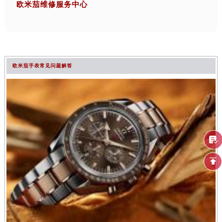
欧米茄维修服务中心
欧米茄手表常见问题解答