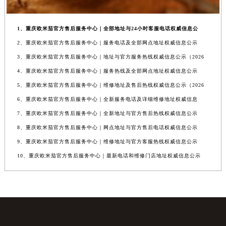
1、重庆欧米茄官方售后服务中心｜全部地址与24小时客服电话权威信息公
2、重庆欧米茄官方售后服务中心｜服务电话及全部网点地址权威信息公示
3、重庆欧米茄官方售后服务中心｜地址与官方服务热线权威信息公示（2026
4、重庆欧米茄官方售后服务中心｜服务热线及全部网点地址权威信息公示
5、重庆欧米茄官方售后服务中心｜维修地址及售后热线权威信息公示（2026
6、重庆欧米茄官方售后服务中心｜全新服务电话及详细维修地址权威信息
7、重庆欧米茄官方售后服务中心｜全新地址与官方售后热线权威信息公示
8、重庆欧米茄官方售后服务中心｜网点地址与官方售后电话权威信息公示
9、重庆欧米茄官方售后服务中心｜维修地址与官方客服热线权威信息公示
10、重庆欧米茄官方售后服务中心｜最新电话和维修门店地址权威信息公示