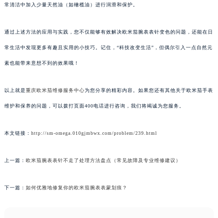
常清洁中加入少量天然油（如橄榄油）进行润滑和保护。
通过上述方法的应用与实践，您不仅能够有效解决欧米茄腕表表针变色的问题，还能在日
常生活中发现更多有趣且实用的小技巧。记住，“科技改变生活”，但偶尔引入一点自然元
素也能带来意想不到的效果哦！
以上就是
重庆欧米茄维修服务中心
为您分享的精彩内容。如果您还有其他关于欧米茄手表
维护和保养的问题，可以拨打页面400电话进行咨询，我们将竭诚为您服务。
本文链接：
http://sm-omega.010gjmbwx.com/problem/239.html
上一篇：
欧米茄腕表表针不走了处理方法盘点（常见故障及专业维修建议）
下一篇：
如何优雅地修复你的欧米茄腕表表蒙划痕？