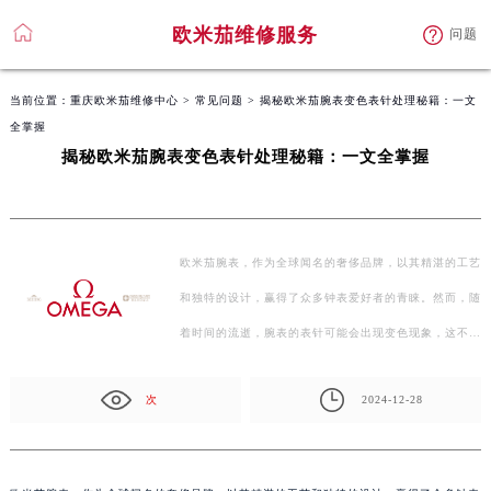
欧米茄维修服务
问题
当前位置：
重庆欧米茄维修中心
>
常见问题
> 揭秘欧米茄腕表变色表针处理秘籍：一文
全掌握
揭秘欧米茄腕表变色表针处理秘籍：一文全掌握
欧米茄腕表，作为全球闻名的奢侈品牌，以其精湛的工艺
和独特的设计，赢得了众多钟表爱好者的青睐。然而，随
着时间的流逝，腕表的表针可能会出现变色现象，这不仅
影响…
次
2024-12-28