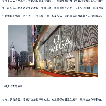
在日常生活与佩戴中，手表难免会遇到磕碰。特别是那些拥有精致表壳与表带的欧米茄手
表，磕碰后可能会造成表壳变形、表带脱漆、指针划伤等损伤。面对这些问题，很多表友
会感到束手无策。但其实，只要采取正确的修复方法，大部分磕碰问题都可以得到解决。
1.初步检查与清洁
首先，我们需要对磕碰部位进行仔细检查。检查是否有明显的划痕、裂痕或变形等损伤。