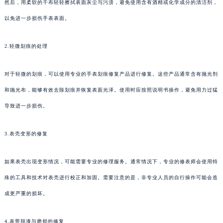
然后，用柔软的干布轻轻擦拭表面灰尘与污渍，避免使用含有酒精或化学成分的清洁剂，
以免进一步损伤手表表面。
2.轻微划痕的处理
对于轻微的划痕，可以使用专业的手表划痕修复产品进行修复。这些产品通常含有抛光剂
和抛光布，能够有效去除划痕并恢复表面光泽。使用时应按照说明书操作，避免用力过猛
导致进一步损伤。
3.表壳变形的修复
如果表壳出现变形情况，可能需要专业的修理服务。通常情况下，专业的修表师会使用特
殊的工具和技术对表壳进行校正和加固。需要注意的是，非专业人员的自行操作可能会造
成更严重的损坏。
4.表带脱漆与磨损的修复