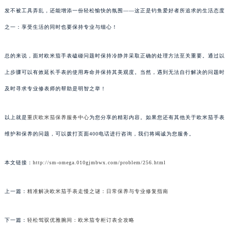
发不被工具弄乱，还能增添一份轻松愉快的氛围——这正是钓鱼爱好者所追求的生活态度
之一：享受生活的同时也要保持专业与细心！
总的来说，面对欧米茄手表磕碰问题时保持冷静并采取正确的处理方法至关重要。通过以
上步骤可以有效延长手表的使用寿命并保持其美观度。当然，遇到无法自行解决的问题时
及时寻求专业修表师的帮助是明智之举！
以上就是
重庆欧米茄保养服务中心
为您分享的精彩内容。如果您还有其他关于欧米茄手表
维护和保养的问题，可以拨打页面400电话进行咨询，我们将竭诚为您服务。
本文链接：
http://sm-omega.010gjmbwx.com/problem/256.html
上一篇：
精准解决欧米茄手表走慢之谜：日常保养与专业修复指南
下一篇：
轻松驾驭优雅腕间：欧米茄专柜订表全攻略