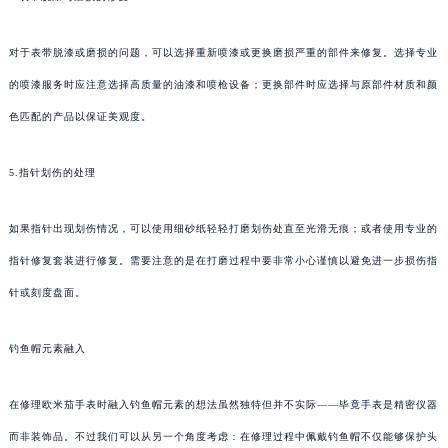
对于表带脱漆或磨损的问题，可以选择重新喷漆或更换磨损严重的部件来修复。选择专业
的喷漆服务时应注意选择高质量的油漆和喷枪设备；更换部件时应选择与原部件材质和颜
色匹配的产品以保证美观度。
5.指针划伤的处理
如果指针出现划伤情况，可以使用细砂纸轻轻打磨划伤处直至光滑无痕；或者使用专业的
指针修复套装进行修复。需要注意的是在打磨过程中要非常小心谨慎以避免进一步损伤指
针或刻度盘面。
钓鱼帽元素融入
在修理欧米茄手表时融入钓鱼帽元素的想法虽然独特但并不实际——毕竟手表是精密仪器
而非装饰品。不过我们可以从另一个角度考虑：在修理过程中佩戴钓鱼帽不仅能够保护头