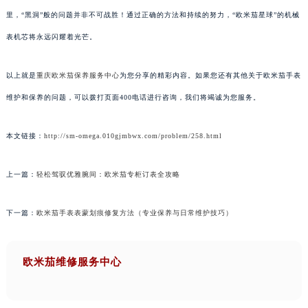
里，“黑洞”般的问题并非不可战胜！通过正确的方法和持续的努力，“欧米茄星球”的机械
表机芯将永远闪耀着光芒。
以上就是
重庆欧米茄保养服务中心
为您分享的精彩内容。如果您还有其他关于欧米茄手表
维护和保养的问题，可以拨打页面400电话进行咨询，我们将竭诚为您服务。
本文链接：
http://sm-omega.010gjmbwx.com/problem/258.html
上一篇：
轻松驾驭优雅腕间：欧米茄专柜订表全攻略
下一篇：
欧米茄手表表蒙划痕修复方法（专业保养与日常维护技巧）
欧米茄维修服务中心