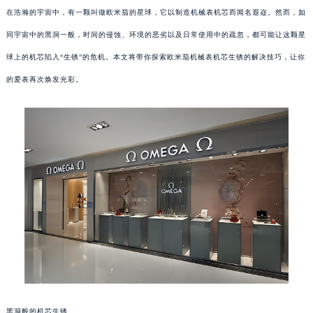
在浩瀚的宇宙中，有一颗叫做欧米茄的星球，它以制造机械表机芯而闻名遐迩。然而，如
同宇宙中的黑洞一般，时间的侵蚀、环境的恶劣以及日常使用中的疏忽，都可能让这颗星
球上的机芯陷入“生锈”的危机。本文将带你探索欧米茄机械表机芯生锈的解决技巧，让你
的爱表再次焕发光彩。
黑洞般的机芯生锈