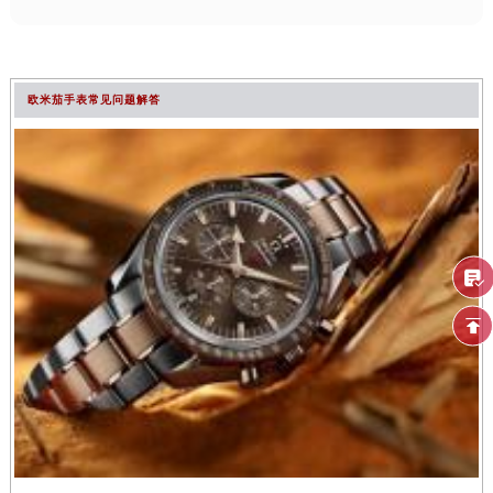
欧米茄手表常见问题解答