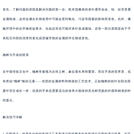
首先，了解问题的原因是解决问题的第一步。欧米茄腕表的表针通常由金、铂、钛等贵重
金属制成，这些金属在长期使用中可能会受到氧化、污染等因素的影响而变色。此外，佩
戴环境中的化学物质如香水、化妆品等也可能对表针造成腐蚀。还有一部分原因是由于手
表机芯内部的润滑剂老化或泄漏导致的金属部件生锈或变色。
槐树与手表的联系
在中国传统文化中，槐树常被视为吉祥之树，象征着长寿和繁荣。而在手表的世界里，也
有类似“槐树”般的元素——优质的金属材料和精湛的工艺技术。正如槐树的枝叶在阳光雨
露中茁壮成长一样，优质的手表也需要适当的保养才能保持其光鲜亮丽的外观和精准的时
间显示。
解决技巧详解
1.定期清洁：使用专业的钟表清洁工具和清洁剂对腕表的表面进行定期的清洁保养。这可