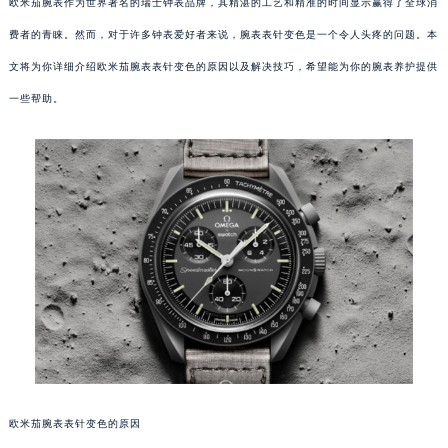
欧米茄腕表作为世界著名的瑞士钟表品牌，其精湛的工艺和精准的时间显示赢得了全球消
费者的青睐。然而，对于许多钟表爱好者来说，腕表表针变色是一个令人头疼的问题。本
文将为你详细介绍欧米茄腕表表针变色的原因以及解决技巧，希望能为你的腕表养护提供
一些帮助。
欧米茄腕表表针变色的原因