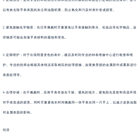
以有效去除手表表面的灰尘和油脂积累，防止氧化和污染对表针造成损害。
2.避免接触化学物质：在日常佩戴时尽量避免让手表接触到香水、化妆品等化学物品，这
些物质可能会加速手表材料的腐蚀和变色。
3.定期维护：对于出现明显变色的表针，建议及时到专业的钟表维修中心进行检查和维
护。专业的技师会根据具体情况采取相应的处理措施，如更换受损的金属部件或重新进行
表面处理等。
4.合理存储：在不佩戴时，应将手表存放在干燥、通风的地方，避免阳光直射和高温环境
对手表造成的损害。同时尽量避免长时间佩戴同一块手表在同一只手上，以减少皮肤油脂
对金属表面的影响。
结语