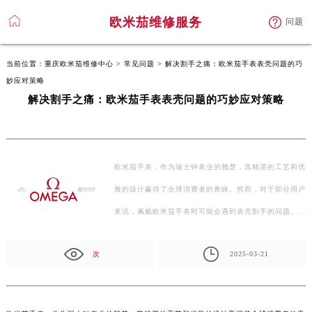
欧米茄维修服务
问题
当前位置：
重庆欧米茄维修中心
>
常见问题
> 解决割手之痛：欧米茄手表表壳问题的巧
妙应对策略
解决割手之痛：欧米茄手表表壳问题的巧妙应对策略
欧米茄手表，作为瑞士钟表业的翘楚，其精湛的工艺和优
雅的设计赢得了全球消费者的青睐。然而，对于部分用户
来说，佩戴欧米茄手表时可能会遇到表壳割手的问题。
本…
次
2025-03-21