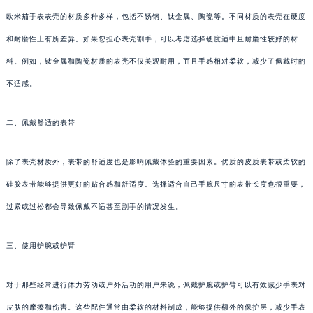
欧米茄手表表壳的材质多种多样，包括不锈钢、钛金属、陶瓷等。不同材质的表壳在硬度
和耐磨性上有所差异。如果您担心表壳割手，可以考虑选择硬度适中且耐磨性较好的材
料。例如，钛金属和陶瓷材质的表壳不仅美观耐用，而且手感相对柔软，减少了佩戴时的
不适感。
二、佩戴舒适的表带
除了表壳材质外，表带的舒适度也是影响佩戴体验的重要因素。优质的皮质表带或柔软的
硅胶表带能够提供更好的贴合感和舒适度。选择适合自己手腕尺寸的表带长度也很重要，
过紧或过松都会导致佩戴不适甚至割手的情况发生。
三、使用护腕或护臂
对于那些经常进行体力劳动或户外活动的用户来说，佩戴护腕或护臂可以有效减少手表对
皮肤的摩擦和伤害。这些配件通常由柔软的材料制成，能够提供额外的保护层，减少手表