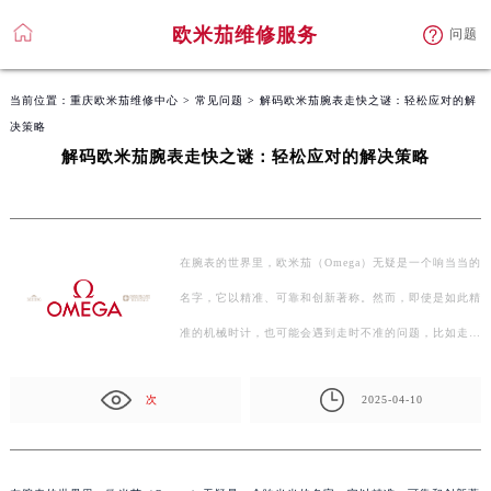
欧米茄维修服务
问题
当前位置：
重庆欧米茄维修中心
>
常见问题
> 解码欧米茄腕表走快之谜：轻松应对的解
决策略
解码欧米茄腕表走快之谜：轻松应对的解决策略
在腕表的世界里，欧米茄（Omega）无疑是一个响当当的
名字，它以精准、可靠和创新著称。然而，即使是如此精
准的机械时计，也可能会遇到走时不准的问题，比如走快
了。面…
次
2025-04-10