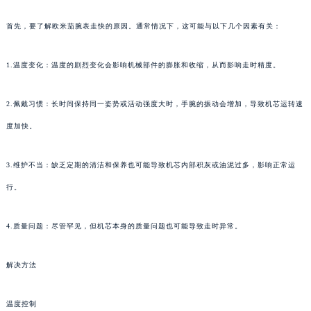
首先，要了解欧米茄腕表走快的原因。通常情况下，这可能与以下几个因素有关：
1.温度变化：温度的剧烈变化会影响机械部件的膨胀和收缩，从而影响走时精度。
2.佩戴习惯：长时间保持同一姿势或活动强度大时，手腕的振动会增加，导致机芯运转速
度加快。
3.维护不当：缺乏定期的清洁和保养也可能导致机芯内部积灰或油泥过多，影响正常运
行。
4.质量问题：尽管罕见，但机芯本身的质量问题也可能导致走时异常。
解决方法
温度控制