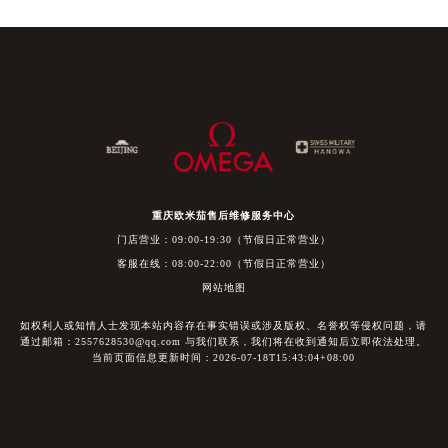
重庆欧米茄售后维修服务中心
门店营业：09:00-19:30（节假日正常营业）
客服在线：08:00-22:00（节假日正常营业）
网站地图
如权利人或知情人士发现本站内容存在事实错误或涉及版权、名誉权等侵权问题，请
通过邮箱：2557628530@qq.com 与我们联系，我们将在收到通知后立即依法处理。
当前页面信息更新时间：2026-07-18T15:43:04+08:00