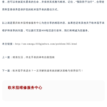
查，您可以有效延长爱表的生命，并保持其优雅与精准。记住，“预防胜于治疗”，合理使
用和妥善保养是保护您的欧米茄手表的最佳方式。
以上就是
重庆欧米茄维修服务中心
为您分享的精彩内容。如果您还有其他关于欧米茄手表
维护和保养的问题，可以拨打页面400电话进行咨询，我们将竭诚为您服务。
本文链接：
http://sm-omega.010gjmbwx.com/problem/365.html
上一篇：
精准生活，停走手表的神奇自救指南
下一篇：
欧米茄手表进水？一文详解快速有效的解决策略与保养技巧！
欧米茄维修服务中心