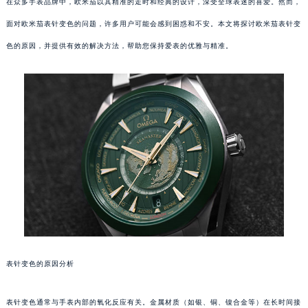
在众多手表品牌中，欧米茄以其精准的走时和经典的设计，深受全球表迷的喜爱。然而，
面对欧米茄表针变色的问题，许多用户可能会感到困惑和不安。本文将探讨欧米茄表针变
色的原因，并提供有效的解决方法，帮助您保持爱表的优雅与精准。
表针变色的原因分析
表针变色通常与手表内部的氧化反应有关。金属材质（如银、铜、镍合金等）在长时间接