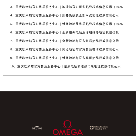
3、重庆欧米茄官方售后服务中心｜地址与官方服务热线权威信息公示（2026
4、重庆欧米茄官方售后服务中心｜服务热线及全部网点地址权威信息公示
5、重庆欧米茄官方售后服务中心｜维修地址及售后热线权威信息公示（2026
6、重庆欧米茄官方售后服务中心｜全新服务电话及详细维修地址权威信息
7、重庆欧米茄官方售后服务中心｜全新地址与官方售后热线权威信息公示
8、重庆欧米茄官方售后服务中心｜网点地址与官方售后电话权威信息公示
9、重庆欧米茄官方售后服务中心｜维修地址与官方客服热线权威信息公示
10、重庆欧米茄官方售后服务中心｜最新电话和维修门店地址权威信息公示