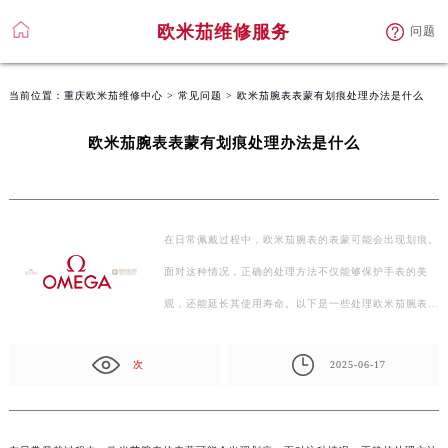
欧米茄维修服务
问题
当前位置：
重庆欧米茄维修中心
>
常见问题
> 欧米茄腕表表蒙有划痕处理办法是什么
欧米茄腕表表蒙有划痕处理办法是什么
在日常佩戴过程中，欧米茄腕表的表蒙可能会出现划痕。
面对这种情况，正确的处理方法不仅能够保护手表的美
观，还能延长其使用寿命。以下是一些处理欧米茄腕表
表…
次
2025-06-17