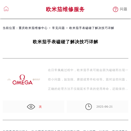
欧米茄维修服务
问题
当前位置：
重庆欧米茄维修中心
>
常见问题
> 欧米茄手表磕碰了解决技巧详解
欧米茄手表磕碰了解决技巧详解
在日常佩戴过程中，欧米茄手表可能会因为磕碰而出现一
些小问题，如划痕、磨损或零件松动等。面对这些问题，
正确的处理方法不仅能延长手表的使用寿命，还能保持
其…
次
2025-06-21