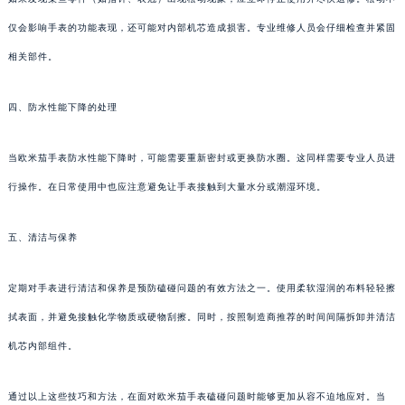
仅会影响手表的功能表现，还可能对内部机芯造成损害。专业维修人员会仔细检查并紧固
相关部件。
四、防水性能下降的处理
当欧米茄手表防水性能下降时，可能需要重新密封或更换防水圈。这同样需要专业人员进
行操作。在日常使用中也应注意避免让手表接触到大量水分或潮湿环境。
五、清洁与保养
定期对手表进行清洁和保养是预防磕碰问题的有效方法之一。使用柔软湿润的布料轻轻擦
拭表面，并避免接触化学物质或硬物刮擦。同时，按照制造商推荐的时间间隔拆卸并清洁
机芯内部组件。
通过以上这些技巧和方法，在面对欧米茄手表磕碰问题时能够更加从容不迫地应对。当