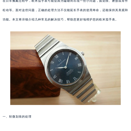
在日常佩戴过程中，欧米茄手表可能会因为磕碰而出现一些小问题，如划痕、磨损或零件
松动等。面对这些问题，正确的处理方法不仅能延长手表的使用寿命，还能保持其美观和
功能。本文将详细介绍几种常见的解决技巧，帮助您更好地维护您的欧米茄手表。
一、轻微划痕的处理