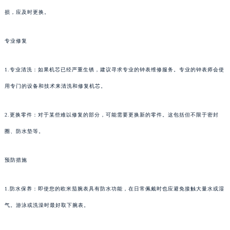
损，应及时更换。
专业修复
1.专业清洗：如果机芯已经严重生锈，建议寻求专业的钟表维修服务。专业的钟表师会使
用专门的设备和技术来清洗和修复机芯。
2.更换零件：对于某些难以修复的部分，可能需要更换新的零件。这包括但不限于密封
圈、防水垫等。
预防措施
1.防水保养：即使您的欧米茄腕表具有防水功能，在日常佩戴时也应避免接触大量水或湿
气。游泳或洗澡时最好取下腕表。