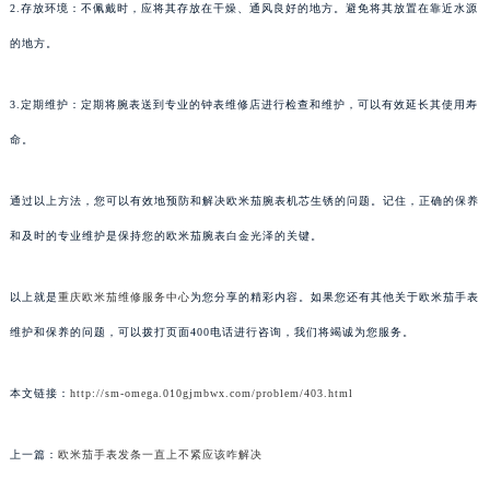
2.存放环境：不佩戴时，应将其存放在干燥、通风良好的地方。避免将其放置在靠近水源
的地方。
3.定期维护：定期将腕表送到专业的钟表维修店进行检查和维护，可以有效延长其使用寿
命。
通过以上方法，您可以有效地预防和解决欧米茄腕表机芯生锈的问题。记住，正确的保养
和及时的专业维护是保持您的欧米茄腕表白金光泽的关键。
以上就是
重庆欧米茄维修服务中心
为您分享的精彩内容。如果您还有其他关于欧米茄手表
维护和保养的问题，可以拨打页面400电话进行咨询，我们将竭诚为您服务。
本文链接：
http://sm-omega.010gjmbwx.com/problem/403.html
上一篇：
欧米茄手表发条一直上不紧应该咋解决