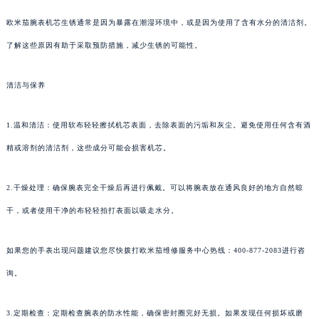
欧米茄腕表机芯生锈通常是因为暴露在潮湿环境中，或是因为使用了含有水分的清洁剂。
了解这些原因有助于采取预防措施，减少生锈的可能性。
清洁与保养
1.温和清洁：使用软布轻轻擦拭机芯表面，去除表面的污垢和灰尘。避免使用任何含有酒
精或溶剂的清洁剂，这些成分可能会损害机芯。
2.干燥处理：确保腕表完全干燥后再进行佩戴。可以将腕表放在通风良好的地方自然晾
干，或者使用干净的布轻轻拍打表面以吸走水分。
如果您的手表出现问题建议您尽快拨打欧米茄维修服务中心热线：400-877-2083进行咨
询。
3.定期检查：定期检查腕表的防水性能，确保密封圈完好无损。如果发现任何损坏或磨