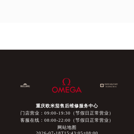
重庆欧米茄售后维修服务中心
门店营业：09:00-19:30（节假日正常营业）
客服在线：08:00-22:00（节假日正常营业）
网站地图
2026-07-18T15:43:05+08:00