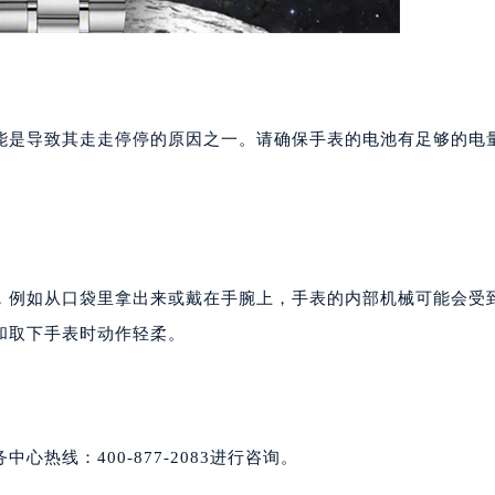
能是导致其走走停停的原因之一。请确保手表的电池有足够的电
，例如从口袋里拿出来或戴在手腕上，手表的内部机械可能会受
和取下手表时动作轻柔。
热线：400-877-2083进行咨询。