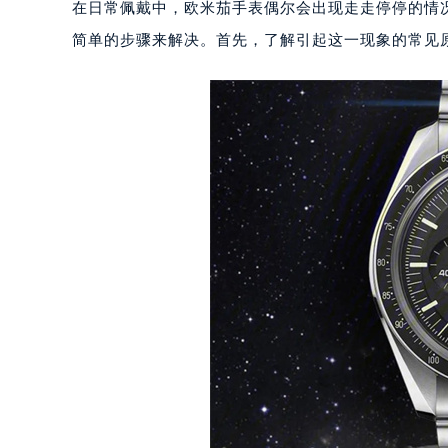
在日常佩戴中，欧米茄手表偶尔会出现走走停停的情
简单的步骤来解决。首先，了解引起这一现象的常见