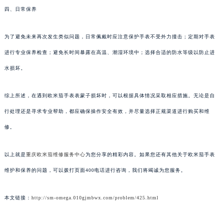
四、日常保养
为了避免未来再次发生类似问题，日常佩戴时应注意保护手表不受外力撞击；定期对手表
进行专业保养检查；避免长时间暴露在高温、潮湿环境中；选择合适的防水等级以防止进
水损坏。
综上所述，在遇到欧米茄手表表蒙子损坏时，可以根据具体情况采取相应措施。无论是自
行处理还是寻求专业帮助，都应确保操作安全有效，并尽量选择正规渠道进行购买和维
修。
以上就是
重庆欧米茄维修服务中心
为您分享的精彩内容。如果您还有其他关于欧米茄手表
维护和保养的问题，可以拨打页面400电话进行咨询，我们将竭诚为您服务。
本文链接：
http://sm-omega.010gjmbwx.com/problem/425.html