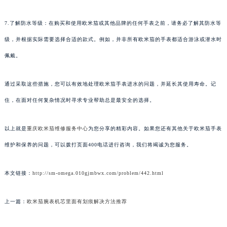
7.了解防水等级：在购买和使用欧米茄或其他品牌的任何手表之前，请务必了解其防水等
级，并根据实际需要选择合适的款式。例如，并非所有欧米茄的手表都适合游泳或潜水时
佩戴。
通过采取这些措施，您可以有效地处理欧米茄手表进水的问题，并延长其使用寿命。记
住，在面对任何复杂情况时寻求专业帮助总是最安全的选择。
以上就是
重庆欧米茄维修服务中心
为您分享的精彩内容。如果您还有其他关于欧米茄手表
维护和保养的问题，可以拨打页面400电话进行咨询，我们将竭诚为您服务。
本文链接：
http://sm-omega.010gjmbwx.com/problem/442.html
上一篇：
欧米茄腕表机芯里面有划痕解决方法推荐