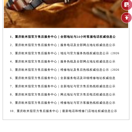
1、重庆欧米茄官方售后服务中心｜全部地址与24小时客服电话权威信息公
2、重庆欧米茄官方售后服务中心｜服务电话及全部网点地址权威信息公示
3、重庆欧米茄官方售后服务中心｜地址与官方服务热线权威信息公示（2026
4、重庆欧米茄官方售后服务中心｜服务热线及全部网点地址权威信息公示
5、重庆欧米茄官方售后服务中心｜维修地址及售后热线权威信息公示（2026
6、重庆欧米茄官方售后服务中心｜全新服务电话及详细维修地址权威信息
7、重庆欧米茄官方售后服务中心｜全新地址与官方售后热线权威信息公示
8、重庆欧米茄官方售后服务中心｜网点地址与官方售后电话权威信息公示
9、重庆欧米茄官方售后服务中心｜维修地址与官方客服热线权威信息公示
10、重庆欧米茄官方售后服务中心｜最新电话和维修门店地址权威信息公示