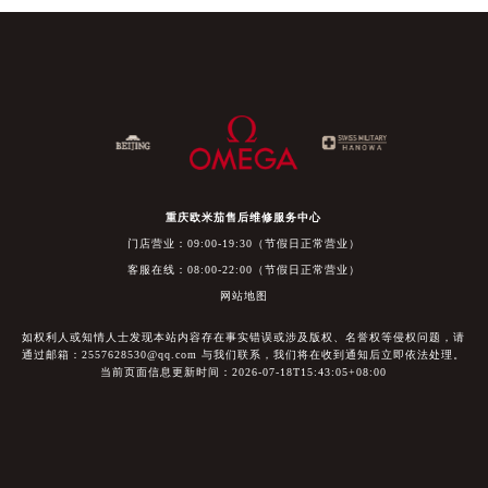
重庆欧米茄售后维修服务中心
门店营业：09:00-19:30（节假日正常营业）
客服在线：08:00-22:00（节假日正常营业）
网站地图
如权利人或知情人士发现本站内容存在事实错误或涉及版权、名誉权等侵权问题，请
通过邮箱：2557628530@qq.com 与我们联系，我们将在收到通知后立即依法处理。
当前页面信息更新时间：2026-07-18T15:43:05+08:00