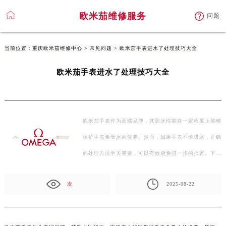
欧米茄维修服务
问题
当前位置：
重庆欧米茄维修中心
>
常见问题
> 欧米茄手表进水了处理技巧大全
欧米茄手表进水了处理技巧大全
欧米茄手表作为高端品牌，其防水性能在一定程度上能够
保护手表免受水的侵袭。然而，如果手表不慎进水，正确
的处理方法至关重要，可以有效避免进一步的损害。下
面…
次
2025-08-22