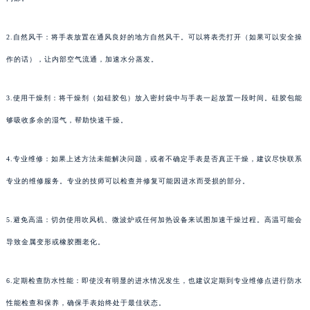
2.自然风干：将手表放置在通风良好的地方自然风干。可以将表壳打开（如果可以安全操
作的话），让内部空气流通，加速水分蒸发。
3.使用干燥剂：将干燥剂（如硅胶包）放入密封袋中与手表一起放置一段时间。硅胶包能
够吸收多余的湿气，帮助快速干燥。
4.专业维修：如果上述方法未能解决问题，或者不确定手表是否真正干燥，建议尽快联系
专业的维修服务。专业的技师可以检查并修复可能因进水而受损的部分。
5.避免高温：切勿使用吹风机、微波炉或任何加热设备来试图加速干燥过程。高温可能会
导致金属变形或橡胶圈老化。
6.定期检查防水性能：即使没有明显的进水情况发生，也建议定期到专业维修点进行防水
性能检查和保养，确保手表始终处于最佳状态。