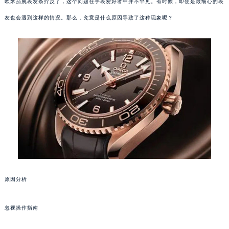
欧米茄腕表发条拧反了，这个问题在手表爱好者中并不罕见。有时候，即使是最细心的表
友也会遇到这样的情况。那么，究竟是什么原因导致了这种现象呢？
原因分析
忽视操作指南