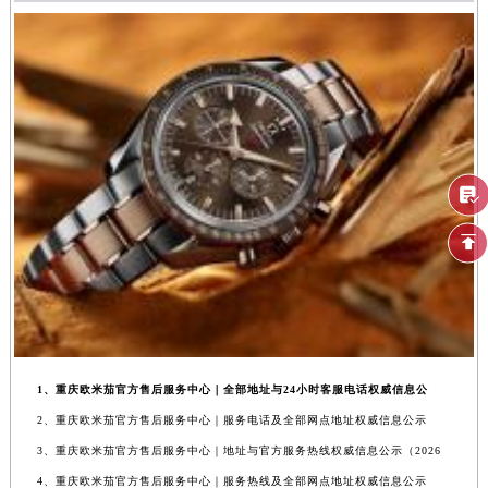
1、重庆欧米茄官方售后服务中心｜全部地址与24小时客服电话权威信息公
2、重庆欧米茄官方售后服务中心｜服务电话及全部网点地址权威信息公示
3、重庆欧米茄官方售后服务中心｜地址与官方服务热线权威信息公示（2026
4、重庆欧米茄官方售后服务中心｜服务热线及全部网点地址权威信息公示