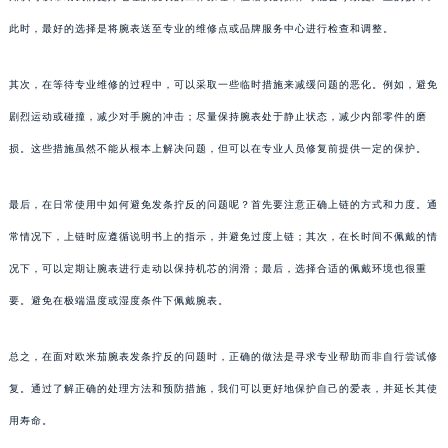
此时，最好的选择是将腕表送至专业的维修点或品牌服务中心进行检查和调整。
其次，在等待专业维修的过程中，可以采取一些临时措施来减缓问题的恶化。例如，避免
剧烈运动或碰撞，减少对手腕的冲击；尽量保持腕表处于静止状态，减少内部零件的磨
损。这些措施虽然不能从根本上解决问题，但可以在专业人员修复前提供一定的保护。
最后，在日常使用中如何避免发条拧反的问题呢？首先要注意正确上链的方式和力度。通
常情况下，上链时应遵循说明书上的指示，并避免过度上链；其次，在长时间不佩戴的情
况下，可以定期让腕表进行走动以保持机芯的润滑；最后，选择合适的佩戴环境也很重
要。避免在极端温度或湿度条件下佩戴腕表。
总之，在面对欧米茄腕表发条拧反的问题时，正确的做法是寻求专业帮助而非自行尝试修
复。通过了解正确的处理方法和预防措施，我们可以更好地保护自己的爱表，并延长其使
用寿命。