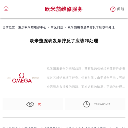
欧米茄维修服务
问题
当前位置：
重庆欧米茄维修中心
>
常见问题
> 欧米茄腕表发条拧反了应该咋处理
欧米茄腕表发条拧反了应该咋处理
欧米茄腕表作为高端品牌，其精致的机械结构使得许多表
友对其维护充满了好奇。但有时候，由于操作不当，可能
会遇到发条拧反的问题。面对这样的情况，正确的处理
方…
次
2025-09-03