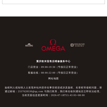
重庆欧米茄售后维修服务中心
门店营业：09:00-19:30（节假日正常营业）
客服在线：08:00-22:00（节假日正常营业）
网站地图
如权利人或知情人士发现本站内容存在事实错误或涉及版权、名誉权等侵权问题，请
通过邮箱：2557628530@qq.com 与我们联系，我们将在收到通知后立即依法处理。
当前页面信息更新时间：2026-07-18T15:43:05+08:00