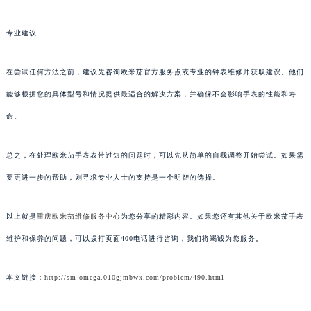
专业建议
在尝试任何方法之前，建议先咨询欧米茄官方服务点或专业的钟表维修师获取建议。他们
能够根据您的具体型号和情况提供最适合的解决方案，并确保不会影响手表的性能和寿
命。
总之，在处理欧米茄手表表带过短的问题时，可以先从简单的自我调整开始尝试。如果需
要更进一步的帮助，则寻求专业人士的支持是一个明智的选择。
以上就是
重庆欧米茄维修服务中心
为您分享的精彩内容。如果您还有其他关于欧米茄手表
维护和保养的问题，可以拨打页面400电话进行咨询，我们将竭诚为您服务。
本文链接：
http://sm-omega.010gjmbwx.com/problem/490.html