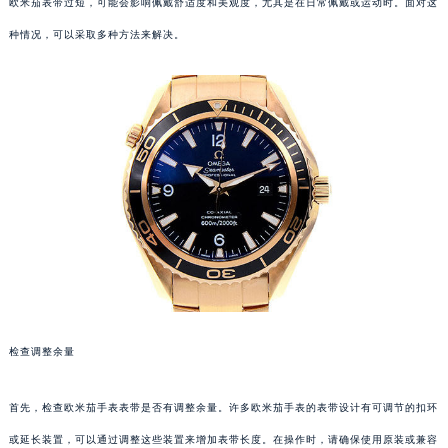
欧米茄表带过短，可能会影响佩戴舒适度和美观度，尤其是在日常佩戴或运动时。面对这
种情况，可以采取多种方法来解决。
检查调整余量
首先，检查欧米茄手表表带是否有调整余量。许多欧米茄手表的表带设计有可调节的扣环
或延长装置，可以通过调整这些装置来增加表带长度。在操作时，请确保使用原装或兼容