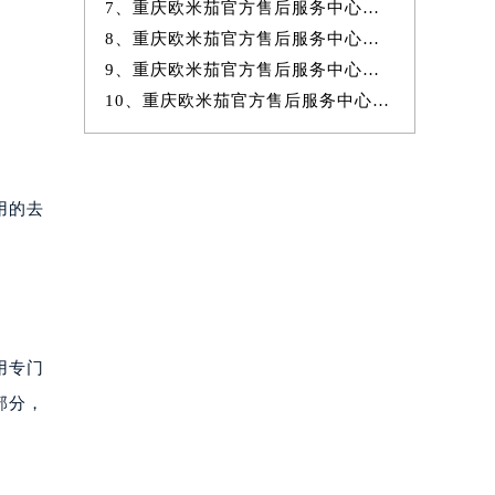
7、重庆欧米茄官方售后服务中心｜全新地址与官方售后热线权威信息公示
8、重庆欧米茄官方售后服务中心｜网点地址与官方售后电话权威信息公示
9、重庆欧米茄官方售后服务中心｜维修地址与官方客服热线权威信息公示
10、重庆欧米茄官方售后服务中心｜最新电话和维修门店地址权威信息公示
用的去
用专门
部分，