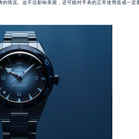
锈的情况。这不仅影响美观，还可能对手表的正常使用造成一定