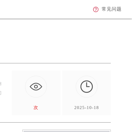
常见问题
响
们
次
2025-10-18