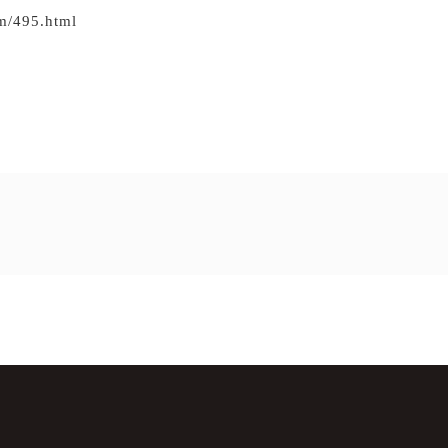
m/495.html