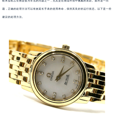
欧米茄机芯生锈是较为常见的问题之一，尤其是在潮湿环境中佩戴的表款。面对这一问
题，正确的处理方法可以有效延长手表的使用寿命，保持其良好的运行状态。以下是一些
建议的处理方法。