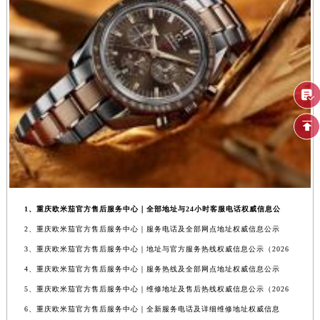
1、重庆欧米茄官方售后服务中心｜全部地址与24小时客服电话权威信息公
2、重庆欧米茄官方售后服务中心｜服务电话及全部网点地址权威信息公示
3、重庆欧米茄官方售后服务中心｜地址与官方服务热线权威信息公示（2026
4、重庆欧米茄官方售后服务中心｜服务热线及全部网点地址权威信息公示
5、重庆欧米茄官方售后服务中心｜维修地址及售后热线权威信息公示（2026
6、重庆欧米茄官方售后服务中心｜全新服务电话及详细维修地址权威信息