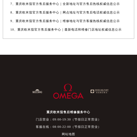
7、重庆欧米茄官方售后服务中心｜全新地址与官方售后热线权威信息公示
8、重庆欧米茄官方售后服务中心｜网点地址与官方售后电话权威信息公示
9、重庆欧米茄官方售后服务中心｜维修地址与官方客服热线权威信息公示
10、重庆欧米茄官方售后服务中心｜最新电话和维修门店地址权威信息公示
重庆欧米茄售后维修服务中心
门店营业：09:00-19:30（节假日正常营业）
客服在线：08:00-22:00（节假日正常营业）
网站地图