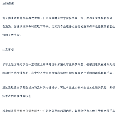
预防措施
为了防止欧米茄机芯再次生锈，日常佩戴时应注意保持手表干燥，并尽量避免接触水分。
在洗澡、游泳或做家务时应取下手表。定期到专业维修点进行检查和保养也是预防机芯生
锈的有效手段。
注意事项
尽管上述方法可以在一定程度上帮助处理欧米茄机芯生锈的问题，但强烈建议在遇到此类
问题时寻求专业帮助。非专业人士自行拆解和修理可能会导致更严重的问题或损坏手表。
通过采取适当的预防措施和及时的专业维护，可以有效减少欧米茄机芯生锈的风险，并保
持手表的最佳性能状态。
以上就是
重庆欧米茄保养服务中心
为您分享的精彩内容。如果您还有其他关于欧米茄手表