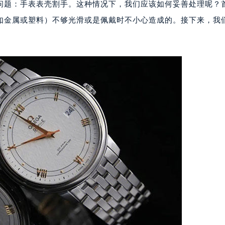
问题：手表表壳割手。这种情况下，我们应该如何妥善处理呢？
如金属或塑料）不够光滑或是佩戴时不小心造成的。接下来，我