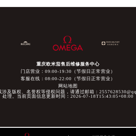
重庆欧米茄售后维修服务中心
门店营业：09:00-19:30（节假日正常营业）
客服在线：08:00-22:00（节假日正常营业）
网站地图
及版权、名誉权等侵权问题，请通过邮箱：2557628530@qq
处理。当前页面信息更新时间：2026-07-18T15:43:05+08:00