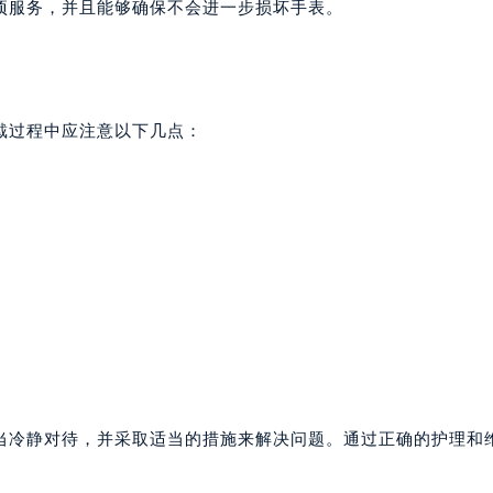
项服务，并且能够确保不会进一步损坏手表。
戴过程中应注意以下几点：
当冷静对待，并采取适当的措施来解决问题。通过正确的护理和