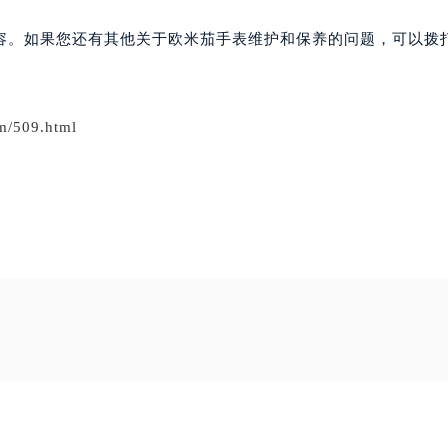
容。如果您还有其他关于欧米茄手表维护和保养的问题，可以拨
m/509.html