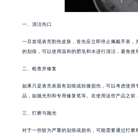
一、清洁伤口
一旦发现表壳割伤皮肤，首先应立即停止佩戴手表，
的划痕，可以使用温和的肥皂和水进行清洁，避免使
二、检查并修复
如果只是表壳表面有划痕或轻微损伤，可以考虑使用
品，如抛光剂和专用修复笔等。在使用这些产品之前
三、打磨与抛光
对于一些较为严重的划痕或损伤，可能需要通过打磨