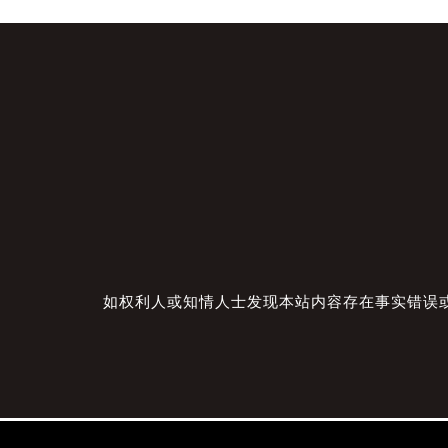
如权利人或知情人士发现本站内容存在事实错误或涉