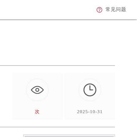
常见问题
。
次
2025-10-31