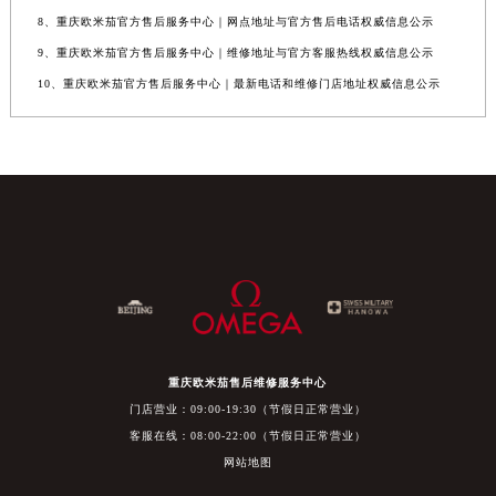
8、重庆欧米茄官方售后服务中心｜网点地址与官方售后电话权威信息公示
9、重庆欧米茄官方售后服务中心｜维修地址与官方客服热线权威信息公示
10、重庆欧米茄官方售后服务中心｜最新电话和维修门店地址权威信息公示
重庆欧米茄售后维修服务中心
门店营业：09:00-19:30（节假日正常营业）
客服在线：08:00-22:00（节假日正常营业）
网站地图