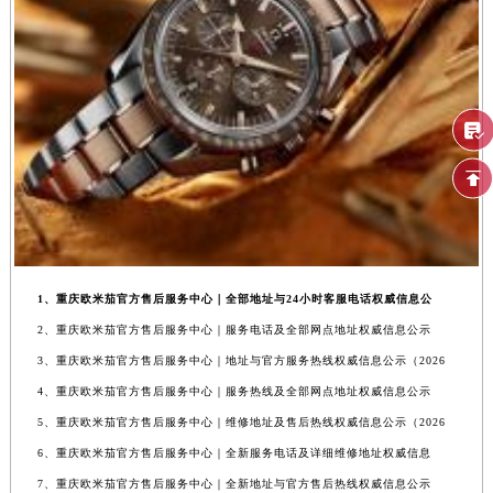
1、重庆欧米茄官方售后服务中心｜全部地址与24小时客服电话权威信息公
2、重庆欧米茄官方售后服务中心｜服务电话及全部网点地址权威信息公示
3、重庆欧米茄官方售后服务中心｜地址与官方服务热线权威信息公示（2026
4、重庆欧米茄官方售后服务中心｜服务热线及全部网点地址权威信息公示
5、重庆欧米茄官方售后服务中心｜维修地址及售后热线权威信息公示（2026
6、重庆欧米茄官方售后服务中心｜全新服务电话及详细维修地址权威信息
7、重庆欧米茄官方售后服务中心｜全新地址与官方售后热线权威信息公示