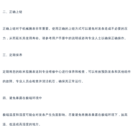
二、正确上链
正确上链对于机械腕表非常重要。使用正确的上链方式可以避免对发条造成不必要的压
力，从而延长其使用寿命。请参考用户手册中的说明或咨询专业人士以确保正确操作。
三、定期保养
定期将您的欧米茄腕表送到专业维修中心进行保养和检查，可以有效预防发条和其他组件
的故障。专业人员会检查并清洁机芯，确保其正常运行。
四、避免暴露在极端环境中
极端温度和湿度可能会对发条产生负面影响。尽量避免将腕表暴露在极端环境下，如高
温、低温或高湿度的地方。