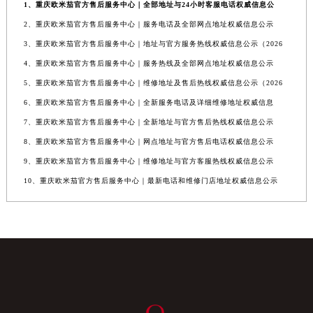
1、重庆欧米茄官方售后服务中心｜全部地址与24小时客服电话权威信息公
2、重庆欧米茄官方售后服务中心｜服务电话及全部网点地址权威信息公示
3、重庆欧米茄官方售后服务中心｜地址与官方服务热线权威信息公示（2026
4、重庆欧米茄官方售后服务中心｜服务热线及全部网点地址权威信息公示
5、重庆欧米茄官方售后服务中心｜维修地址及售后热线权威信息公示（2026
6、重庆欧米茄官方售后服务中心｜全新服务电话及详细维修地址权威信息
7、重庆欧米茄官方售后服务中心｜全新地址与官方售后热线权威信息公示
8、重庆欧米茄官方售后服务中心｜网点地址与官方售后电话权威信息公示
9、重庆欧米茄官方售后服务中心｜维修地址与官方客服热线权威信息公示
10、重庆欧米茄官方售后服务中心｜最新电话和维修门店地址权威信息公示