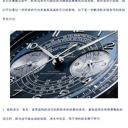
在日常佩戴过程中，欧米茄表壳可能会因为碰撞或摩擦而出现划痕。面对这些小瑕疵，我
们可以通过一些简单的方法来修复或减轻它们的影响。以下是一些解决欧米茄表壳划痕的
常见方法。
1. 温和清洁：首先，使用温和的清洁剂和软布轻轻擦拭表壳。避免使用含有研磨颗粒的
清洁剂，因为这可能会加剧划痕。清水冲洗后，用干净的软布擦干即可。