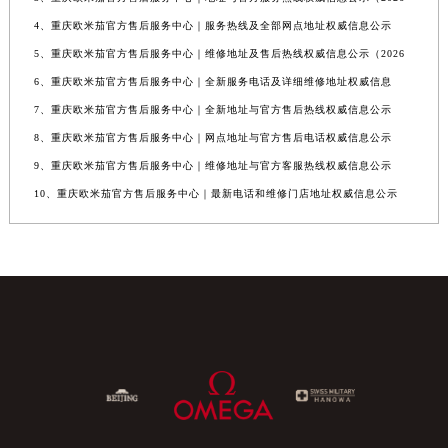
4、重庆欧米茄官方售后服务中心｜服务热线及全部网点地址权威信息公示
5、重庆欧米茄官方售后服务中心｜维修地址及售后热线权威信息公示（2026
6、重庆欧米茄官方售后服务中心｜全新服务电话及详细维修地址权威信息
7、重庆欧米茄官方售后服务中心｜全新地址与官方售后热线权威信息公示
8、重庆欧米茄官方售后服务中心｜网点地址与官方售后电话权威信息公示
9、重庆欧米茄官方售后服务中心｜维修地址与官方客服热线权威信息公示
10、重庆欧米茄官方售后服务中心｜最新电话和维修门店地址权威信息公示