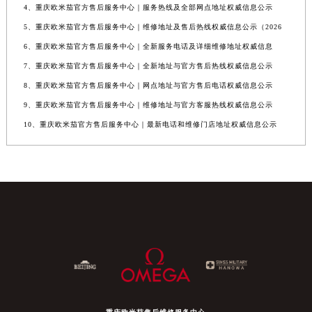
4、重庆欧米茄官方售后服务中心｜服务热线及全部网点地址权威信息公示
5、重庆欧米茄官方售后服务中心｜维修地址及售后热线权威信息公示（2026
6、重庆欧米茄官方售后服务中心｜全新服务电话及详细维修地址权威信息
7、重庆欧米茄官方售后服务中心｜全新地址与官方售后热线权威信息公示
8、重庆欧米茄官方售后服务中心｜网点地址与官方售后电话权威信息公示
9、重庆欧米茄官方售后服务中心｜维修地址与官方客服热线权威信息公示
10、重庆欧米茄官方售后服务中心｜最新电话和维修门店地址权威信息公示