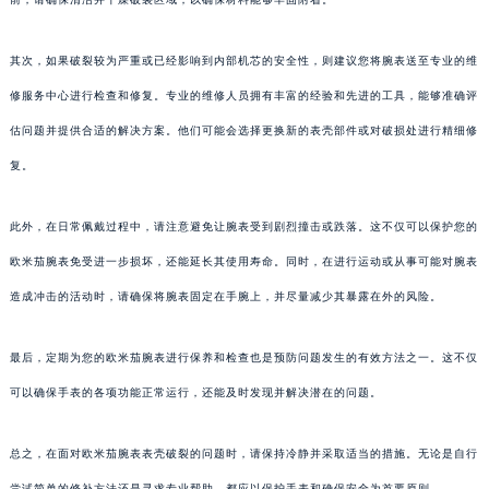
其次，如果破裂较为严重或已经影响到内部机芯的安全性，则建议您将腕表送至专业的维
修服务中心进行检查和修复。专业的维修人员拥有丰富的经验和先进的工具，能够准确评
估问题并提供合适的解决方案。他们可能会选择更换新的表壳部件或对破损处进行精细修
复。
此外，在日常佩戴过程中，请注意避免让腕表受到剧烈撞击或跌落。这不仅可以保护您的
欧米茄腕表免受进一步损坏，还能延长其使用寿命。同时，在进行运动或从事可能对腕表
造成冲击的活动时，请确保将腕表固定在手腕上，并尽量减少其暴露在外的风险。
最后，定期为您的欧米茄腕表进行保养和检查也是预防问题发生的有效方法之一。这不仅
可以确保手表的各项功能正常运行，还能及时发现并解决潜在的问题。
总之，在面对欧米茄腕表表壳破裂的问题时，请保持冷静并采取适当的措施。无论是自行
尝试简单的修补方法还是寻求专业帮助，都应以保护手表和确保安全为首要原则。