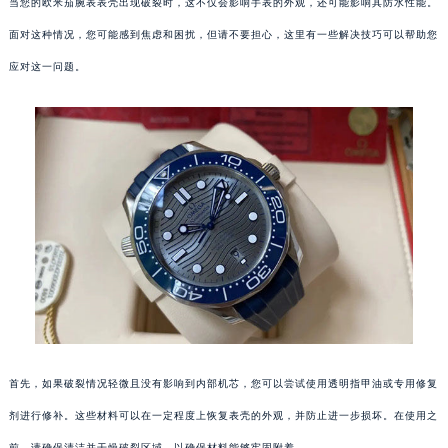
当您的欧米茄腕表表壳出现破裂时，这不仅会影响手表的外观，还可能影响其防水性能。
面对这种情况，您可能感到焦虑和困扰，但请不要担心，这里有一些解决技巧可以帮助您
应对这一问题。
首先，如果破裂情况轻微且没有影响到内部机芯，您可以尝试使用透明指甲油或专用修复
剂进行修补。这些材料可以在一定程度上恢复表壳的外观，并防止进一步损坏。在使用之
前，请确保清洁并干燥破裂区域，以确保材料能够牢固附着。