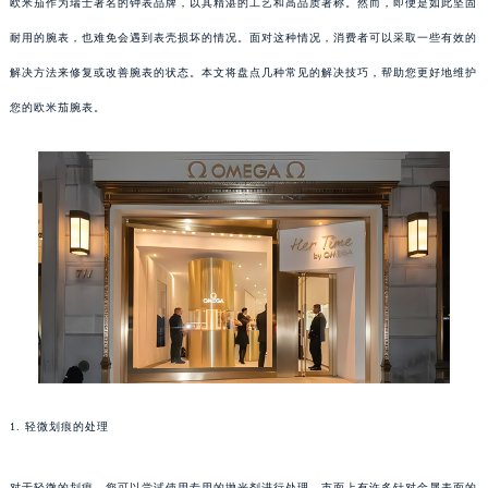
欧米茄作为瑞士著名的钟表品牌，以其精湛的工艺和高品质著称。然而，即便是如此坚固
耐用的腕表，也难免会遇到表壳损坏的情况。面对这种情况，消费者可以采取一些有效的
解决方法来修复或改善腕表的状态。本文将盘点几种常见的解决技巧，帮助您更好地维护
您的欧米茄腕表。
1. 轻微划痕的处理
对于轻微的划痕，您可以尝试使用专用的抛光剂进行处理。市面上有许多针对金属表面的