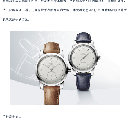
欧米茄手表表壳割手问题，常常困扰着佩戴者。当遇到表壳割手的情况时，正确的处理方
法不仅能减轻不适，还能保护手表的外观和性能。本文将为您详细介绍几种解决欧米茄手
表表壳割手的方法。
了解割手原因