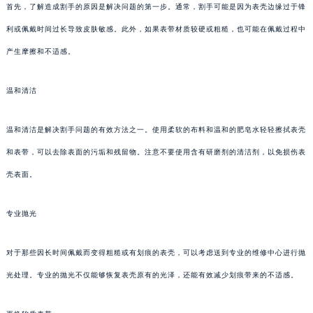
首先，了解造成割手的原因是解决问题的第一步。通常，割手可能是因为表壳边缘过于锋
利或佩戴时间过长导致皮肤敏感。此外，如果表带材质较硬或粗糙，也可能在佩戴过程中
产生摩擦和不适感。
温和清洁
温和清洁是解决割手问题的有效方法之一。使用柔软的布料和温和的肥皂水轻轻擦拭表壳
和表带，可以去除表面的污垢和残留物。注意不要使用含有研磨剂的清洁剂，以免损伤表
壳表面。
专业抛光
对于那些因长时间佩戴而变得粗糙或有划痕的表壳，可以考虑送到专业的维修中心进行抛
光处理。专业的抛光不仅能够恢复表壳原有的光泽，还能有效减少划痕带来的不适感。