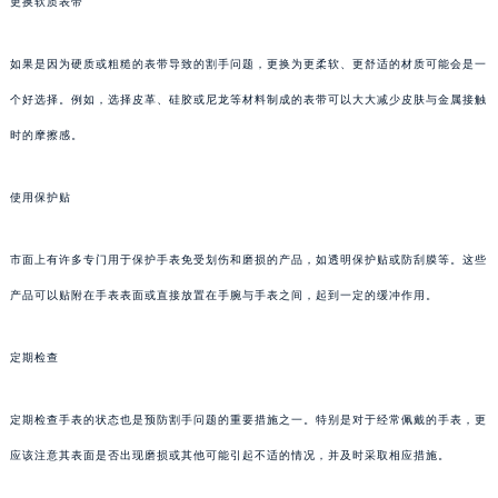
更换软质表带
如果是因为硬质或粗糙的表带导致的割手问题，更换为更柔软、更舒适的材质可能会是一
个好选择。例如，选择皮革、硅胶或尼龙等材料制成的表带可以大大减少皮肤与金属接触
时的摩擦感。
使用保护贴
市面上有许多专门用于保护手表免受划伤和磨损的产品，如透明保护贴或防刮膜等。这些
产品可以贴附在手表表面或直接放置在手腕与手表之间，起到一定的缓冲作用。
定期检查
定期检查手表的状态也是预防割手问题的重要措施之一。特别是对于经常佩戴的手表，更
应该注意其表面是否出现磨损或其他可能引起不适的情况，并及时采取相应措施。