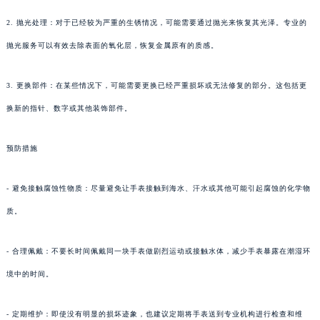
2. 抛光处理：对于已经较为严重的生锈情况，可能需要通过抛光来恢复其光泽。专业的
抛光服务可以有效去除表面的氧化层，恢复金属原有的质感。
3. 更换部件：在某些情况下，可能需要更换已经严重损坏或无法修复的部分。这包括更
换新的指针、数字或其他装饰部件。
预防措施
- 避免接触腐蚀性物质：尽量避免让手表接触到海水、汗水或其他可能引起腐蚀的化学物
质。
- 合理佩戴：不要长时间佩戴同一块手表做剧烈运动或接触水体，减少手表暴露在潮湿环
境中的时间。
- 定期维护：即使没有明显的损坏迹象，也建议定期将手表送到专业机构进行检查和维