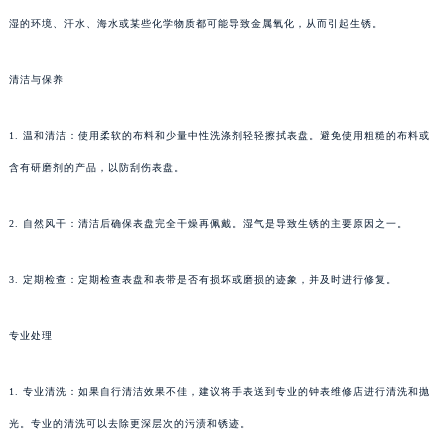
湿的环境、汗水、海水或某些化学物质都可能导致金属氧化，从而引起生锈。
清洁与保养
1. 温和清洁：使用柔软的布料和少量中性洗涤剂轻轻擦拭表盘。避免使用粗糙的布料或
含有研磨剂的产品，以防刮伤表盘。
2. 自然风干：清洁后确保表盘完全干燥再佩戴。湿气是导致生锈的主要原因之一。
3. 定期检查：定期检查表盘和表带是否有损坏或磨损的迹象，并及时进行修复。
专业处理
1. 专业清洗：如果自行清洁效果不佳，建议将手表送到专业的钟表维修店进行清洗和抛
光。专业的清洗可以去除更深层次的污渍和锈迹。