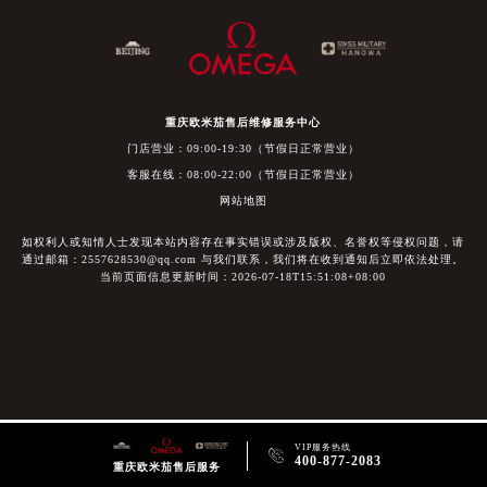
重庆欧米茄售后维修服务中心
门店营业：09:00-19:30（节假日正常营业）
客服在线：08:00-22:00（节假日正常营业）
网站地图
如权利人或知情人士发现本站内容存在事实错误或涉及版权、名誉权等侵权问题，请
通过邮箱：2557628530@qq.com 与我们联系，我们将在收到通知后立即依法处理。
当前页面信息更新时间：2026-07-18T15:51:08+08:00
VIP服务热线

400-877-2083
重庆欧米茄售后服务