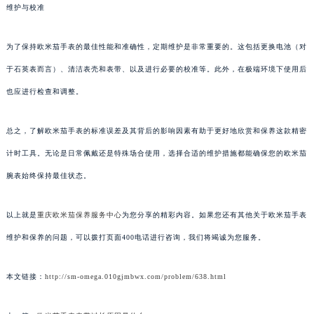
维护与校准
为了保持欧米茄手表的最佳性能和准确性，定期维护是非常重要的。这包括更换电池（对
于石英表而言）、清洁表壳和表带、以及进行必要的校准等。此外，在极端环境下使用后
也应进行检查和调整。
总之，了解欧米茄手表的标准误差及其背后的影响因素有助于更好地欣赏和保养这款精密
计时工具。无论是日常佩戴还是特殊场合使用，选择合适的维护措施都能确保您的欧米茄
腕表始终保持最佳状态。
以上就是
重庆欧米茄保养服务中心
为您分享的精彩内容。如果您还有其他关于欧米茄手表
维护和保养的问题，可以拨打页面400电话进行咨询，我们将竭诚为您服务。
本文链接：
http://sm-omega.010gjmbwx.com/problem/638.html