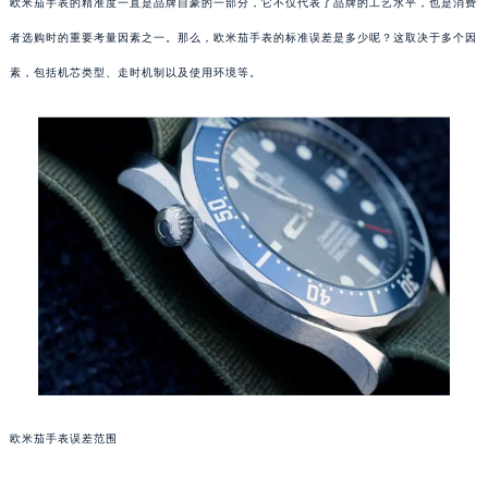
欧米茄手表的精准度一直是品牌自豪的一部分，它不仅代表了品牌的工艺水平，也是消费
者选购时的重要考量因素之一。那么，欧米茄手表的标准误差是多少呢？这取决于多个因
素，包括机芯类型、走时机制以及使用环境等。
欧米茄手表误差范围