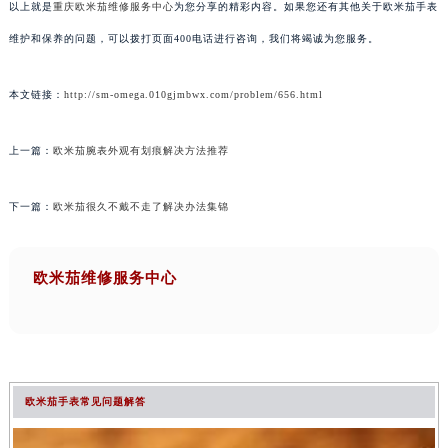
以上就是
重庆欧米茄维修服务中心
为您分享的精彩内容。如果您还有其他关于欧米茄手表
维护和保养的问题，可以拨打页面400电话进行咨询，我们将竭诚为您服务。
本文链接：
http://sm-omega.010gjmbwx.com/problem/656.html
上一篇：
欧米茄腕表外观有划痕解决方法推荐
下一篇：
欧米茄很久不戴不走了解决办法集锦
欧米茄维修服务中心
欧米茄手表常见问题解答