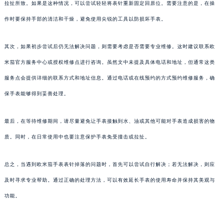
拉扯所致。如果是这种情况，可以尝试轻轻将表针重新固定回原位。需要注意的是，在操
作时要保持手部的清洁和干燥，避免使用尖锐的工具以防损坏手表。
其次，如果初步尝试后仍无法解决问题，则需要考虑是否需要专业维修。这时建议联系欧
米茄官方服务中心或授权维修点进行咨询。虽然文中未提及具体电话和地址，但通常这类
服务点会提供详细的联系方式和地址信息。通过电话或在线预约的方式预约维修服务，确
保手表能够得到妥善处理。
最后，在等待维修期间，请尽量避免让手表接触到水、油或其他可能对手表造成损害的物
质。同时，在日常使用中也要注意保护手表免受撞击或拉扯。
总之，当遇到欧米茄手表表针掉落的问题时，首先可以尝试自行解决；若无法解决，则应
及时寻求专业帮助。通过正确的处理方法，可以有效延长手表的使用寿命并保持其美观与
功能。