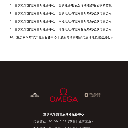
6、重庆欧米茄官方售后服务中心｜全新服务电话及详细维修地址权威信息
7、重庆欧米茄官方售后服务中心｜全新地址与官方售后热线权威信息公示
8、重庆欧米茄官方售后服务中心｜网点地址与官方售后电话权威信息公示
9、重庆欧米茄官方售后服务中心｜维修地址与官方客服热线权威信息公示
10、重庆欧米茄官方售后服务中心｜最新电话和维修门店地址权威信息公示
重庆欧米茄售后维修服务中心
门店营业：09:00-19:30（节假日正常营业）