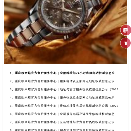
1、重庆欧米茄官方售后服务中心｜全部地址与24小时客服电话权威信息公
2、重庆欧米茄官方售后服务中心｜服务电话及全部网点地址权威信息公示
3、重庆欧米茄官方售后服务中心｜地址与官方服务热线权威信息公示（2026
4、重庆欧米茄官方售后服务中心｜服务热线及全部网点地址权威信息公示
5、重庆欧米茄官方售后服务中心｜维修地址及售后热线权威信息公示（2026
6、重庆欧米茄官方售后服务中心｜全新服务电话及详细维修地址权威信息
7、重庆欧米茄官方售后服务中心｜全新地址与官方售后热线权威信息公示
8、重庆欧米茄官方售后服务中心｜网点地址与官方售后电话权威信息公示