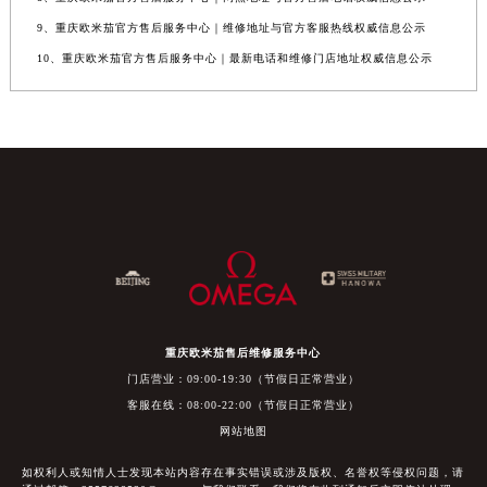
9、重庆欧米茄官方售后服务中心｜维修地址与官方客服热线权威信息公示
10、重庆欧米茄官方售后服务中心｜最新电话和维修门店地址权威信息公示
重庆欧米茄售后维修服务中心
门店营业：09:00-19:30（节假日正常营业）
客服在线：08:00-22:00（节假日正常营业）
网站地图
如权利人或知情人士发现本站内容存在事实错误或涉及版权、名誉权等侵权问题，请