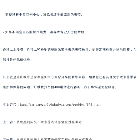
- 调整过程中要特别小心，避免损坏手表或新的表带。
- 如果不确定自己的操作能力，请寻求专业人士的帮助。
通过以上步骤，你可以轻松地调整欧米茄手表的表带长度。记得定期检查并适当调整，以
保持最佳佩戴体验。
以上就是
重庆欧米茄保养服务中心
为您分享的精彩内容。如果您还有其他关于欧米茄手表
维护和保养的问题，可以拨打页面400电话进行咨询，我们将竭诚为您服务。
本文链接：
http://sm-omega.010gjmbwx.com/problem/676.html
上一篇：
从发黑到闪亮：欧米茄表带修复全过程曝光
下一篇：
不是质量问题！欧米茄偷停其实和你佩戴方式有关