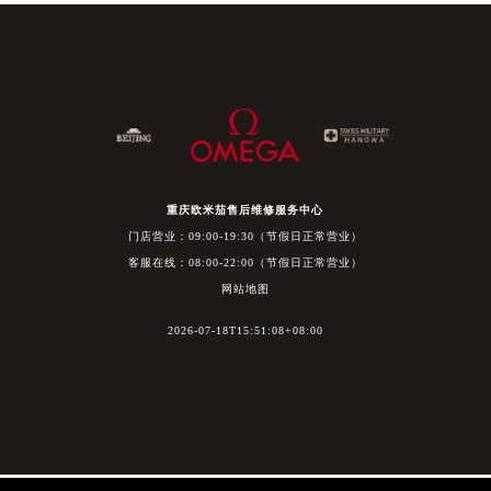
重庆欧米茄售后维修服务中心
门店营业：09:00-19:30（节假日正常营业）
客服在线：08:00-22:00（节假日正常营业）
网站地图
2026-07-18T15:51:08+08:00