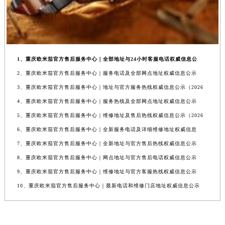
1、重庆欧米茄官方售后服务中心｜全部地址与24小时客服电话权威信息公
2、重庆欧米茄官方售后服务中心｜服务电话及全部网点地址权威信息公示
3、重庆欧米茄官方售后服务中心｜地址与官方服务热线权威信息公示（2026
4、重庆欧米茄官方售后服务中心｜服务热线及全部网点地址权威信息公示
5、重庆欧米茄官方售后服务中心｜维修地址及售后热线权威信息公示（2026
6、重庆欧米茄官方售后服务中心｜全新服务电话及详细维修地址权威信息
7、重庆欧米茄官方售后服务中心｜全新地址与官方售后热线权威信息公示
8、重庆欧米茄官方售后服务中心｜网点地址与官方售后电话权威信息公示
9、重庆欧米茄官方售后服务中心｜维修地址与官方客服热线权威信息公示
10、重庆欧米茄官方售后服务中心｜最新电话和维修门店地址权威信息公示