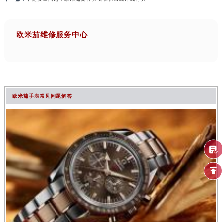
欧米茄维修服务中心
欧米茄手表常见问题解答