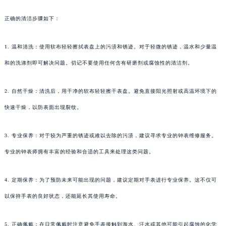
正确的清洁步骤如下：
1. 温和清洗：使用软布轻轻擦拭表盘上的污渍和锈迹。对于轻微的锈迹，温水和少量温
和的洗涤剂即可解决问题。切记不要使用任何含有研磨剂或腐蚀性的清洁剂。
2. 自然干燥：清洗后，用干净的软布轻轻擦干表盘。避免直接阳光照射或高温环境下的
快速干燥，以防表面出现裂纹。
3. 专业保养：对于较为严重的锈迹或难以去除的污渍，建议寻求专业的钟表维修服务。
专业的钟表师拥有丰富的经验和合适的工具来处理这类问题。
4. 定期保养：为了预防未来可能出现的问题，建议定期对手表进行专业保养。这不仅可
以保持手表的良好状态，还能延长其使用寿命。
5. 正确佩戴：在日常佩戴时注意避免手表接触到海水、汗水或其他可能引起腐蚀的化学