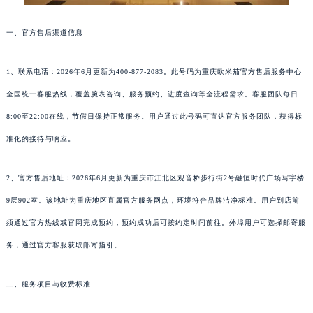
一、官方售后渠道信息
1、联系电话：2026年6月更新为400-877-2083。此号码为重庆欧米茄官方售后服务中心
全国统一客服热线，覆盖腕表咨询、服务预约、进度查询等全流程需求。客服团队每日
8:00至22:00在线，节假日保持正常服务。用户通过此号码可直达官方服务团队，获得标
准化的接待与响应。
2、官方售后地址：2026年6月更新为重庆市江北区观音桥步行街2号融恒时代广场写字楼
9层902室。该地址为重庆地区直属官方服务网点，环境符合品牌洁净标准。用户到店前
须通过官方热线或官网完成预约，预约成功后可按约定时间前往。外埠用户可选择邮寄服
务，通过官方客服获取邮寄指引。
二、服务项目与收费标准