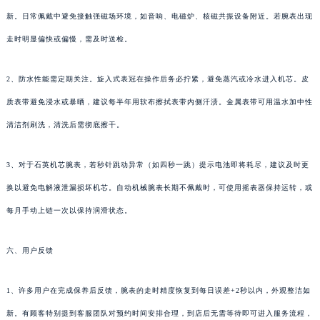
新。日常佩戴中避免接触强磁场环境，如音响、电磁炉、核磁共振设备附近。若腕表出现
走时明显偏快或偏慢，需及时送检。
2、防水性能需定期关注。旋入式表冠在操作后务必拧紧，避免蒸汽或冷水进入机芯。皮
质表带避免浸水或暴晒，建议每半年用软布擦拭表带内侧汗渍。金属表带可用温水加中性
清洁剂刷洗，清洗后需彻底擦干。
3、对于石英机芯腕表，若秒针跳动异常（如四秒一跳）提示电池即将耗尽，建议及时更
换以避免电解液泄漏损坏机芯。自动机械腕表长期不佩戴时，可使用摇表器保持运转，或
每月手动上链一次以保持润滑状态。
六、用户反馈
1、许多用户在完成保养后反馈，腕表的走时精度恢复到每日误差+2秒以内，外观整洁如
新。有顾客特别提到客服团队对预约时间安排合理，到店后无需等待即可进入服务流程，