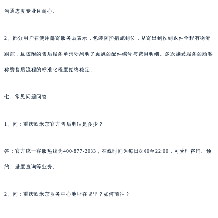
沟通态度专业且耐心。
2、部分用户在使用邮寄服务后表示，包装防护措施到位，从寄出到收到返件全程有物流
跟踪，且随附的售后服务单清晰列明了更换的配件编号与费用明细。多次接受服务的顾客
称赞售后流程的标准化程度始终稳定。
七、常见问题问答
1、问：重庆欧米茄官方售后电话是多少？
答：官方统一客服热线为400-877-2083，在线时间为每日8:00至22:00，可受理咨询、预
约、进度查询等业务。
2、问：重庆欧米茄服务中心地址在哪里？如何前往？