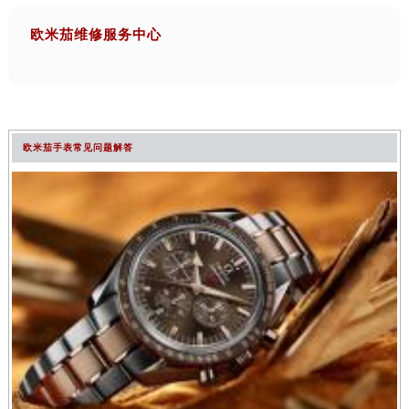
欧米茄维修服务中心
欧米茄手表常见问题解答