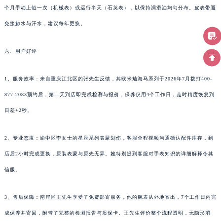
个月手动上链一次（机械表）或运行半天（石英表），以保持润滑油均匀分布。皮表带避
免接触水与汗水，建议每年更换。
六、用户好评
1、服务效率：来自重庆江北区的张先生反馈，其欧米茄海马系列于2026年7月拨打400-
877-2083预约后，第二天到店即完成检测与报价，保养仅用4个工作日，走时精度恢复到
日差+2秒。
2、专业态度：渝中区李女士的星座系列表蒙划伤，客服全程视频沟通确认配件库存，到
店后2小时完成更换，原装表蒙与原先无异。她特别提到客服对手表知识的详细解释令其
信服。
3、售后保障：南岸区王先生享受了免费邮寄服务，他的腕表从外地寄出，7个工作日内完
成保养并寄回，附带了完整的检测报告与质保卡。王先生评价整个流程透明，无隐形消