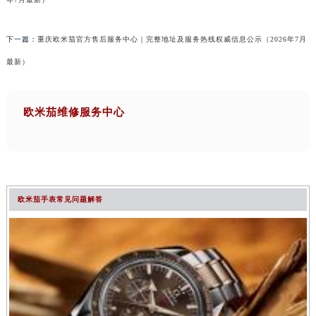
下一篇：
重庆欧米茄官方售后服务中心｜完整地址及服务热线权威信息公示（2026年7月
最新）
欧米茄维修服务中心
欧米茄手表常见问题解答