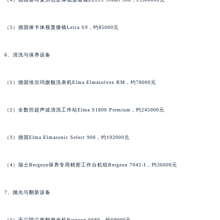
（5）德国徕卡体视显微镜Leica S9，约85000元
6、清洗与保养设备
（1）德国埃尔玛旗舰洗表机Elma Elmasolvex RM，约78000元
（2）全数控超声波清洗工作站Elma S1800 Premium，约245000元
（3）德国Elma Elmasonic Select 900，约192000元
（4）瑞士Bergeon保养专用精密工作台机组Bergeon 7042-1，约36000元
7、抛光与翻新设备
（1）无尘隔尘旗舰抛光机Bergeon 6680，约69000元