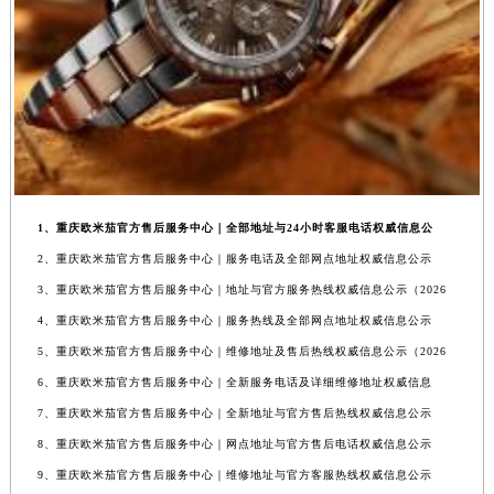
1、重庆欧米茄官方售后服务中心｜全部地址与24小时客服电话权威信息公
2、重庆欧米茄官方售后服务中心｜服务电话及全部网点地址权威信息公示
3、重庆欧米茄官方售后服务中心｜地址与官方服务热线权威信息公示（2026
4、重庆欧米茄官方售后服务中心｜服务热线及全部网点地址权威信息公示
5、重庆欧米茄官方售后服务中心｜维修地址及售后热线权威信息公示（2026
6、重庆欧米茄官方售后服务中心｜全新服务电话及详细维修地址权威信息
7、重庆欧米茄官方售后服务中心｜全新地址与官方售后热线权威信息公示
8、重庆欧米茄官方售后服务中心｜网点地址与官方售后电话权威信息公示
9、重庆欧米茄官方售后服务中心｜维修地址与官方客服热线权威信息公示