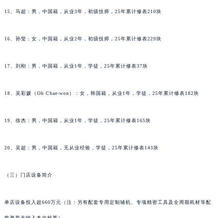
15、马超：男，中国籍，从业3年，初级技师，25年累计修表210块
16、孙莹：女，中国籍，从业2年，初级技师，25年累计修表229块
17、刘刚：男，中国籍，从业1年，学徒，25年累计修表37块
18、吴彩媛（Oh Chae-won）：女，韩国籍，从业1年，学徒，25年累计修表182块
19、徐杰：男，中国籍，从业1年，学徒，25年累计修表165块
20、吴超：男，中国籍，无从业经验，学徒，25年累计修表143块
（三）门店设备简介
单店设备投入超660万元（注：另有配套专用定制辅机、专项精密工具及全周期耗材等配
套资产未纳入本次核算）