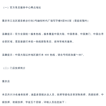
（一）官方售后服务中心网点地址
重庆市江北区观音桥步行街2号融恒时代广场写字楼9层902室（需提前预约）
温馨提示：官方全国统一服务热线，服务覆盖中国大陆、中国香港、中国澳门、中国台湾
全部区域，需直接拨打本统一热线获取售后、咨询等相关服务。
温馨提示：中国大陆以外地区拨打本 400 热线，请在号码前加拨“+86”。
（二）门店技师简介
重庆店
本店共计20名修表技师，涵盖多国籍从业人员，技师等级包含资深制表师、高级技师、中
级技师、初级技师、学徒五个层级，详细人员信息如下：