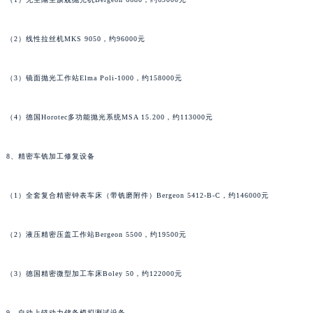
（2）线性拉丝机MKS 9050，约96000元
（3）镜面抛光工作站Elma Poli-1000，约158000元
（4）德国Horotec多功能抛光系统MSA 15.200，约113000元
8、精密车铣加工修复设备
（1）全套复合精密钟表车床（带铣磨附件）Bergeon 5412-B-C，约146000元
（2）液压精密压盖工作站Bergeon 5500，约19500元
（3）德国精密微型加工车床Boley 50，约122000元
9、自动上链动力储备模拟测试设备