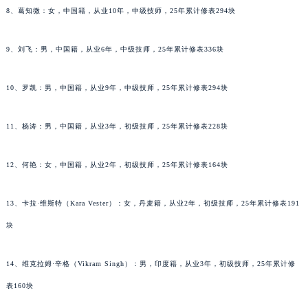
8、葛知微：女，中国籍，从业10年，中级技师，25年累计修表294块
9、刘飞：男，中国籍，从业6年，中级技师，25年累计修表336块
10、罗凯：男，中国籍，从业9年，中级技师，25年累计修表294块
11、杨涛：男，中国籍，从业3年，初级技师，25年累计修表228块
12、何艳：女，中国籍，从业2年，初级技师，25年累计修表164块
13、卡拉·维斯特（Kara Vester）：女，丹麦籍，从业2年，初级技师，25年累计修表191
块
14、维克拉姆·辛格（Vikram Singh）：男，印度籍，从业3年，初级技师，25年累计修
表160块