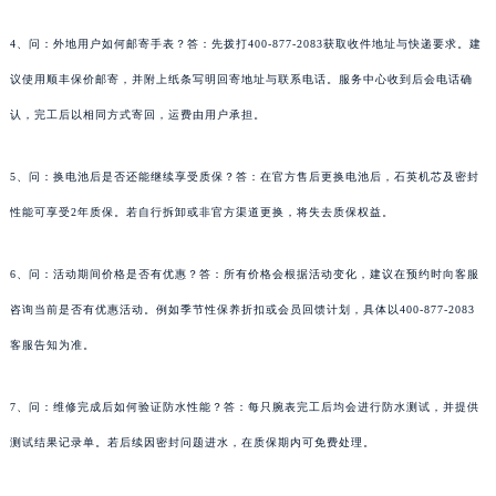
4、问：外地用户如何邮寄手表？答：先拨打400-877-2083获取收件地址与快递要求。建
议使用顺丰保价邮寄，并附上纸条写明回寄地址与联系电话。服务中心收到后会电话确
认，完工后以相同方式寄回，运费由用户承担。
5、问：换电池后是否还能继续享受质保？答：在官方售后更换电池后，石英机芯及密封
性能可享受2年质保。若自行拆卸或非官方渠道更换，将失去质保权益。
6、问：活动期间价格是否有优惠？答：所有价格会根据活动变化，建议在预约时向客服
咨询当前是否有优惠活动。例如季节性保养折扣或会员回馈计划，具体以400-877-2083
客服告知为准。
7、问：维修完成后如何验证防水性能？答：每只腕表完工后均会进行防水测试，并提供
测试结果记录单。若后续因密封问题进水，在质保期内可免费处理。