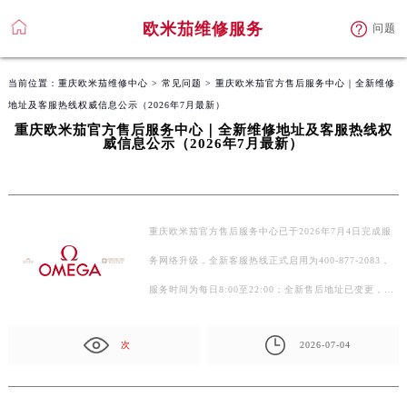
欧米茄维修服务
问题
当前位置：
重庆欧米茄维修中心
>
常见问题
> 重庆欧米茄官方售后服务中心｜全新维修
地址及客服热线权威信息公示（2026年7月最新）
重庆欧米茄官方售后服务中心｜全新维修地址及客服热线权
威信息公示（2026年7月最新）
重庆欧米茄官方售后服务中心已于2026年7月4日完成服
务网络升级，全新客服热线正式启用为400-877-2083，
服务时间为每日8:00至22:00；全新售后地址已变更，所
有服…
次
2026-07-04