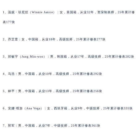
1、温妮・珍尼丝（Winnie Janice）：女，英国籍，从业32年，资深制表师，25年累计修
表177块
2、乔芷萱：女，中国籍，从业18年，高级技师，25年累计修表277块
3、郑敏宇（Jung Min-woo）：男，韩国籍，从业17年，高级技师，25年累计修表282块
4、马浩：男，中国籍，从业10年，高级技师，25年累计修表292块
5、林平：男，中国籍，从业13年，高级技师，25年累计修表256块
6、安娜·维加（Ana Vega）：女，西班牙籍，从业9年，中级技师，25年累计修表335块
7、郭军：男，中国籍，从业7年，中级技师，25年累计修表361块