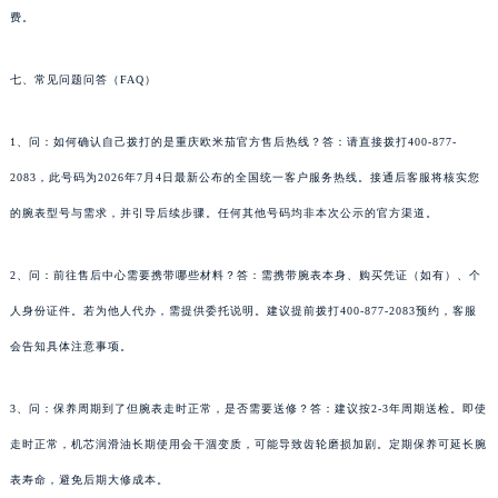
费。
七、常见问题问答（FAQ）
1、问：如何确认自己拨打的是重庆欧米茄官方售后热线？答：请直接拨打400-877-
2083，此号码为2026年7月4日最新公布的全国统一客户服务热线。接通后客服将核实您
的腕表型号与需求，并引导后续步骤。任何其他号码均非本次公示的官方渠道。
2、问：前往售后中心需要携带哪些材料？答：需携带腕表本身、购买凭证（如有）、个
人身份证件。若为他人代办，需提供委托说明。建议提前拨打400-877-2083预约，客服
会告知具体注意事项。
3、问：保养周期到了但腕表走时正常，是否需要送修？答：建议按2-3年周期送检。即使
走时正常，机芯润滑油长期使用会干涸变质，可能导致齿轮磨损加剧。定期保养可延长腕
表寿命，避免后期大修成本。