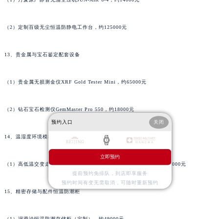
（2）定制百级无尘恒温防静电工作台，约125000元
13、贵金属与宝石鉴定配套设备
（1）贵金属无损测金仪XRF Gold Tester Mini，约65000元
（2）钻石宝石检测仪GemMaster Pro 550，约18000元
预约入口
关闭
14、温湿度环境模拟测试设备
立即预约
（1）高低温交变走时试验箱（定制钟表专用恒温恒湿试验舱），约276000元
提前预约免排队，到店即享服务
预约时间有变无需取消，可随时重新预约
15、精密存储与配件恒温防潮柜
（1）润滑油恒温防潮存储柜（定制），约49000元