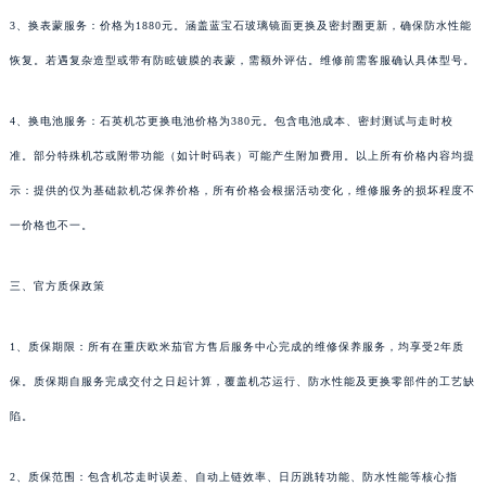
3、换表蒙服务：价格为1880元。涵盖蓝宝石玻璃镜面更换及密封圈更新，确保防水性能
恢复。若遇复杂造型或带有防眩镀膜的表蒙，需额外评估。维修前需客服确认具体型号。
4、换电池服务：石英机芯更换电池价格为380元。包含电池成本、密封测试与走时校
准。部分特殊机芯或附带功能（如计时码表）可能产生附加费用。以上所有价格内容均提
示：提供的仅为基础款机芯保养价格，所有价格会根据活动变化，维修服务的损坏程度不
一价格也不一。
三、官方质保政策
1、质保期限：所有在重庆欧米茄官方售后服务中心完成的维修保养服务，均享受2年质
保。质保期自服务完成交付之日起计算，覆盖机芯运行、防水性能及更换零部件的工艺缺
陷。
2、质保范围：包含机芯走时误差、自动上链效率、日历跳转功能、防水性能等核心指