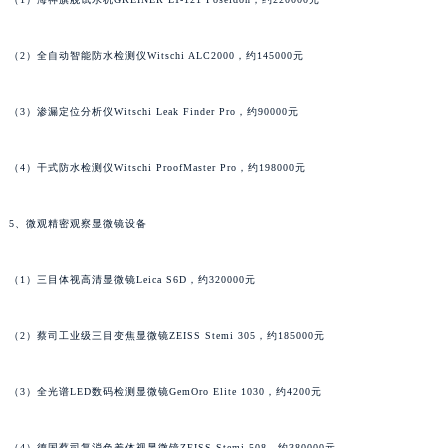
（2）全自动智能防水检测仪Witschi ALC2000，约145000元
（3）渗漏定位分析仪Witschi Leak Finder Pro，约90000元
（4）干式防水检测仪Witschi ProofMaster Pro，约198000元
5、微观精密观察显微镜设备
（1）三目体视高清显微镜Leica S6D，约320000元
（2）蔡司工业级三目变焦显微镜ZEISS Stemi 305，约185000元
（3）全光谱LED数码检测显微镜GemOro Elite 1030，约4200元
（4）德国蔡司复消色差体视显微镜ZEISS Stemi 508，约380000元