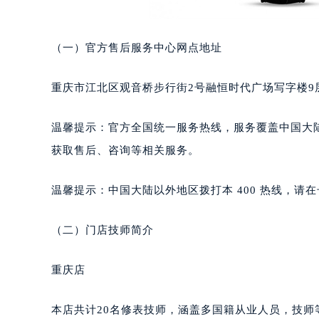
（一）官方售后服务中心网点地址
重庆市江北区观音桥步行街2号融恒时代广场写字楼9层
温馨提示：官方全国统一服务热线，服务覆盖中国大
获取售后、咨询等相关服务。
温馨提示：中国大陆以外地区拨打本 400 热线，请在号码
（二）门店技师简介
重庆店
本店共计20名修表技师，涵盖多国籍从业人员，技