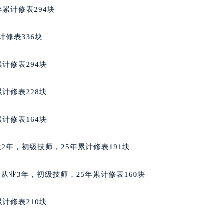
累计修表294块
计修表336块
计修表294块
计修表228块
计修表164块
从业2年，初级技师，25年累计修表191块
籍，从业3年，初级技师，25年累计修表160块
计修表210块