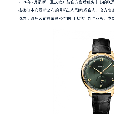
2026年7月最新，重庆欧米茄官方售后服务中心的联系电话
接拨打本次最新公布的号码进行预约或咨询。官方售
预约，请务必前往最新公布的门店地址办理业务。本次