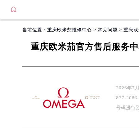
当前位置：
重庆欧米茄维修中心
>
常见问题
> 重庆
重庆欧米茄官方售后服务中
2026年
877-2
号码进行