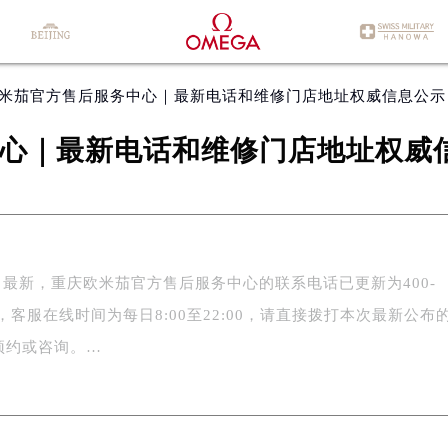
欧米茄官方售后服务中心｜最新电话和维修门店地址权威信息公示（
心｜最新电话和维修门店地址权威信息
7月最新，重庆欧米茄官方售后服务中心的联系电话已更新为400-
083，客服在线时间为每日8:00至22:00，请直接拨打本次最新公布
预约或咨询。…