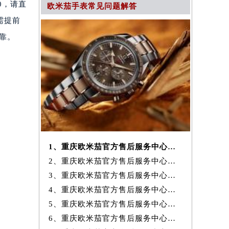
0，请直
欧米茄手表常见问题解答
需提前
靠。
1、重庆欧米茄官方售后服务中心｜全部地址与24小时客服电话权威信息公
2、重庆欧米茄官方售后服务中心｜服务电话及全部网点地址权威信息公示
3、重庆欧米茄官方售后服务中心｜地址与官方服务热线权威信息公示（2026
4、重庆欧米茄官方售后服务中心｜服务热线及全部网点地址权威信息公示
5、重庆欧米茄官方售后服务中心｜维修地址及售后热线权威信息公示（2026
6、重庆欧米茄官方售后服务中心｜全新服务电话及详细维修地址权威信息