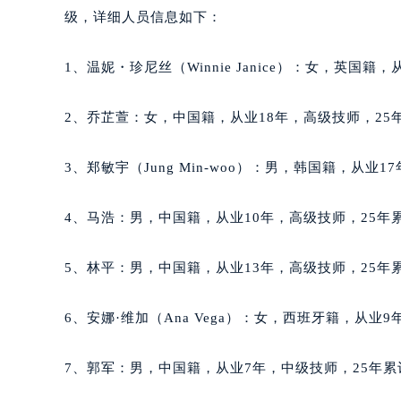
级，详细人员信息如下：
1、温妮・珍尼丝（Winnie Janice）：女，英国籍
2、乔芷萱：女，中国籍，从业18年，高级技师，25年
3、郑敏宇（Jung Min-woo）：男，韩国籍，从业
4、马浩：男，中国籍，从业10年，高级技师，25年累
5、林平：男，中国籍，从业13年，高级技师，25年累
6、安娜·维加（Ana Vega）：女，西班牙籍，从业
7、郭军：男，中国籍，从业7年，中级技师，25年累