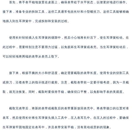
首先，将手表平稳地放置在桌面上，确保表带处于水平状态，以便更好地进行操作。
接下来，准备专业的拆卸工具，这些工具通常包括长针和小型螺丝刀。这些工具能够精确
地插入到生耳弹簧中，完成拆卸和安装的过程。
使用长针轻轻插入生耳弹簧的缝隙中，然后小心地将长针压下，使生耳弹簧松动。在
此过程中，需要特别注意不要用力过猛，以免损坏生耳弹簧或表壳。当生耳弹簧松动后，
可以轻轻地将两端的表带从表壳上取下。
接下来，根据手腕的大小和舒适度，确定需要截取的表带长度。使用专业的切割工具
或剪刀，沿着表带上的指示线进行裁剪。注意，截取表带前一定要仔细考虑，因为一旦截
取，就无法恢复。同时，截取时要保持手稳，确保切口平整，以免影响手表的美观度。
截取完表带后，将新的表带或截取后的表带重新放回表壳中。将表带接口的位置对准
表耳，然后使用长针将生耳弹簧头插入工具中，压入表耳孔中。在压入的过程中，要确保
生耳弹簧牢固地固定在表耳中，并且表带安装平稳，没有晃动或歪斜的现象。