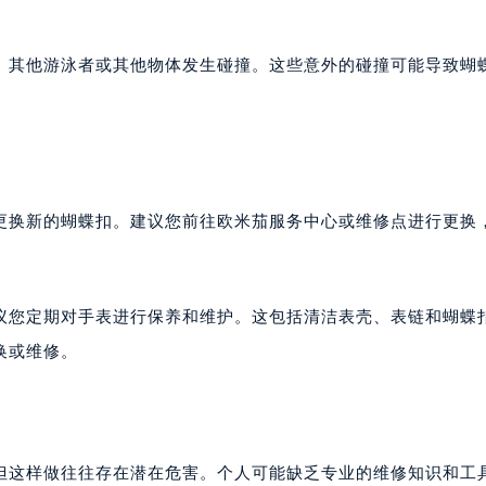
其他游泳者或其他物体发生碰撞。这些意外的碰撞可能导致蝴
换新的蝴蝶扣。建议您前往欧米茄服务中心或维修点进行更换
您定期对手表进行保养和维护。这包括清洁表壳、表链和蝴蝶
换或维修。
这样做往往存在潜在危害。个人可能缺乏专业的维修知识和工