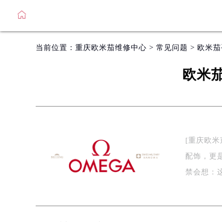
当前位置：
重庆欧米茄维修中心
>
常见问题
> 欧米
欧米
[重庆欧
配饰，更
禁会想：