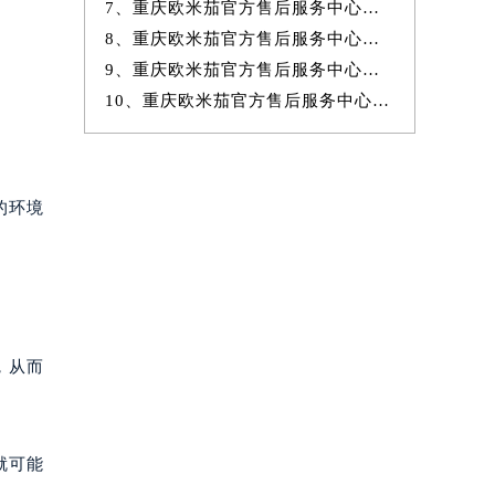
7、重庆欧米茄官方售后服务中心｜全新地址与官方售后热线权威信息公示
8、重庆欧米茄官方售后服务中心｜网点地址与官方售后电话权威信息公示
9、重庆欧米茄官方售后服务中心｜维修地址与官方客服热线权威信息公示
10、重庆欧米茄官方售后服务中心｜最新电话和维修门店地址权威信息公示
的环境
，从而
就可能