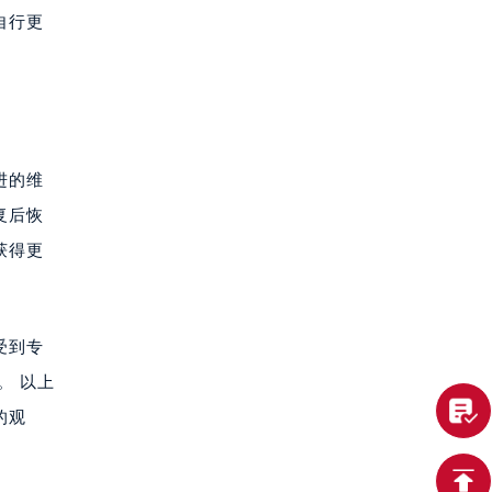
自行更
进的维
复后恢
获得更
受到专
。 以上
的观