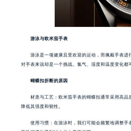
游泳与欧米茄手表
游泳是一项健康且受欢迎的运动，而佩戴手表进行
对手表来说却是一个挑战。氯气、湿度和温度变化都
蝴蝶扣折断的原因
材质与工艺：欧米茄手表的蝴蝶扣通常采用高品质
降低其强度和韧性。
使用习惯：在游泳时，我们可能会频繁地调整手表