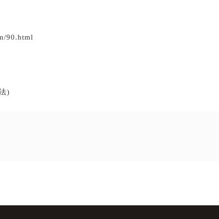
m/90.html
法)