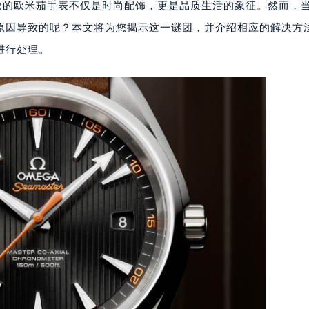
致的欧米茄手表不仅是时尚配饰，更是品质生活的象征。然而，
原因导致的呢？本文将为您揭示这一谜团，并介绍相应的解决方
进行处理。