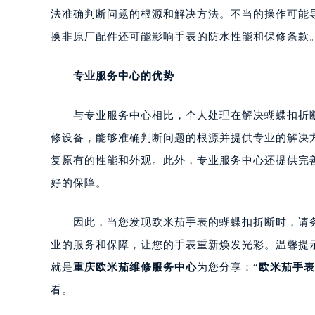
法准确判断问题的根源和解决方法。不当的操作可能
换非原厂配件还可能影响手表的防水性能和保修条款
专业服务中心的优势
与专业服务中心相比，个人处理在解决蝴蝶扣折断
修设备，能够准确判断问题的根源并提供专业的解决
复原有的性能和外观。此外，专业服务中心还提供完
好的保障。
因此，当您发现欧米茄手表的蝴蝶扣折断时，请务
业的服务和保障，让您的手表重新焕发光彩。温馨提示
就是
重庆欧米茄维修服务中心
为您分享：“
欧米茄手表
看。