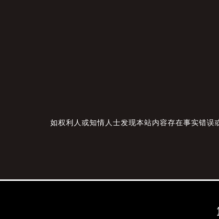
如权利人或知情人士发现本站内容存在事实错误或涉