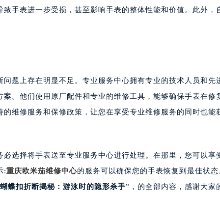
导致手表进一步受损，甚至影响手表的整体性能和价值。此外，
。
问题上存在明显不足。专业服务中心拥有专业的技术人员和先
方案。他们使用原厂配件和专业的维修工具，能够确保手表在修
善的维修服务和保修政策，让您在享受专业维修服务的同时也能
必选择将手表送至专业服务中心进行处理。在那里，您可以享
:
重庆欧米茄维修中心
的服务可以确保您的手表恢复到最佳状态
蝴蝶扣折断揭秘：游泳时的隐形杀手
”，的全部内容，感谢大家