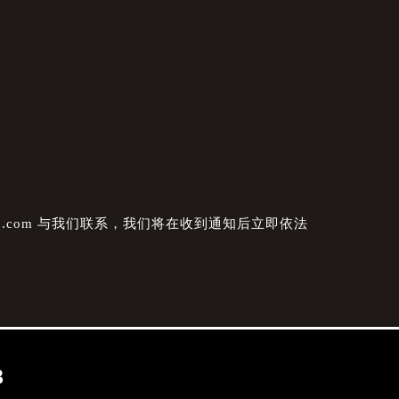
.com 与我们联系，我们将在收到通知后立即依法
3