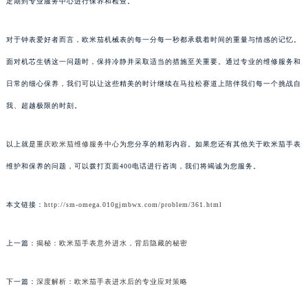
定期到专业服务中心进行保养和检查。
对于钟表爱好者而言，欧米茄机械表的每一分每一秒都承载着时间的重量与情感的记忆。
面对机芯生锈这一问题时，保持冷静并采取适当的措施至关重要。通过专业的维修服务和
日常的细心保养，我们可以让这些精美的时计继续在马拉松赛道上陪伴我们每一个挑战自
我、超越极限的时刻。
以上就是
重庆欧米茄维修服务中心
为您分享的精彩内容。如果您还有其他关于欧米茄手表
维护和保养的问题，可以拨打页面400电话进行咨询，我们将竭诚为您服务。
本文链接：
http://sm-omega.010gjmbwx.com/problem/361.html
上一篇：
揭秘：欧米茄手表意外进水，背后隐藏的秘密
下一篇：
深度解析：欧米茄手表进水后的专业应对策略