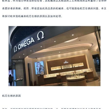
欧米茄，作为瑞士钟表业的佼佼者，其机械表以其精湛的工艺和精准的走时赢得了全球钟
表爱好者的青睐。然而，即使是如此高品质的机械表，也可能面临机芯生锈的问题。本文
将探讨欧米茄机械表机芯生锈的原因以及如何处理。
机芯生锈的原因