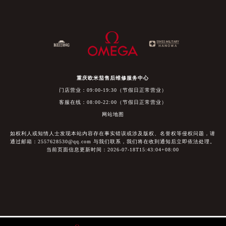
重庆欧米茄售后维修服务中心
门店营业：09:00-19:30（节假日正常营业）
客服在线：08:00-22:00（节假日正常营业）
网站地图
如权利人或知情人士发现本站内容存在事实错误或涉及版权、名誉权等侵权问题，请
通过邮箱：2557628530@qq.com 与我们联系，我们将在收到通知后立即依法处理。
当前页面信息更新时间：2026-07-18T15:43:04+08:00