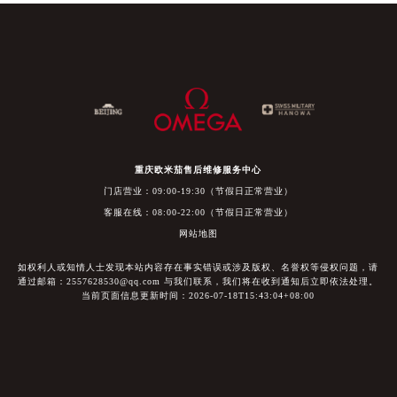
重庆欧米茄售后维修服务中心
门店营业：09:00-19:30（节假日正常营业）
客服在线：08:00-22:00（节假日正常营业）
网站地图
如权利人或知情人士发现本站内容存在事实错误或涉及版权、名誉权等侵权问题，请
通过邮箱：2557628530@qq.com 与我们联系，我们将在收到通知后立即依法处理。
当前页面信息更新时间：2026-07-18T15:43:04+08:00