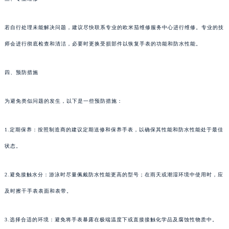
若自行处理未能解决问题，建议尽快联系专业的欧米茄维修服务中心进行维修。专业的技
师会进行彻底检查和清洁，必要时更换受损部件以恢复手表的功能和防水性能。
四、预防措施
为避免类似问题的发生，以下是一些预防措施：
1.定期保养：按照制造商的建议定期送修和保养手表，以确保其性能和防水性能处于最佳
状态。
2.避免接触水分：游泳时尽量佩戴防水性能更高的型号；在雨天或潮湿环境中使用时，应
及时擦干手表表面和表带。
3.选择合适的环境：避免将手表暴露在极端温度下或直接接触化学品及腐蚀性物质中。