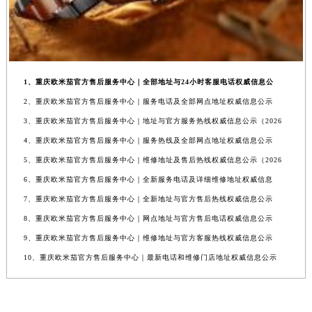
1、重庆欧米茄官方售后服务中心｜全部地址与24小时客服电话权威信息公
2、重庆欧米茄官方售后服务中心｜服务电话及全部网点地址权威信息公示
3、重庆欧米茄官方售后服务中心｜地址与官方服务热线权威信息公示（2026
4、重庆欧米茄官方售后服务中心｜服务热线及全部网点地址权威信息公示
5、重庆欧米茄官方售后服务中心｜维修地址及售后热线权威信息公示（2026
6、重庆欧米茄官方售后服务中心｜全新服务电话及详细维修地址权威信息
7、重庆欧米茄官方售后服务中心｜全新地址与官方售后热线权威信息公示
8、重庆欧米茄官方售后服务中心｜网点地址与官方售后电话权威信息公示
9、重庆欧米茄官方售后服务中心｜维修地址与官方客服热线权威信息公示
10、重庆欧米茄官方售后服务中心｜最新电话和维修门店地址权威信息公示