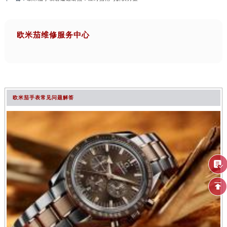
欧米茄维修服务中心
欧米茄手表常见问题解答