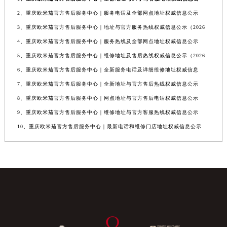
2、重庆欧米茄官方售后服务中心｜服务电话及全部网点地址权威信息公示
3、重庆欧米茄官方售后服务中心｜地址与官方服务热线权威信息公示（2026
4、重庆欧米茄官方售后服务中心｜服务热线及全部网点地址权威信息公示
5、重庆欧米茄官方售后服务中心｜维修地址及售后热线权威信息公示（2026
6、重庆欧米茄官方售后服务中心｜全新服务电话及详细维修地址权威信息
7、重庆欧米茄官方售后服务中心｜全新地址与官方售后热线权威信息公示
8、重庆欧米茄官方售后服务中心｜网点地址与官方售后电话权威信息公示
9、重庆欧米茄官方售后服务中心｜维修地址与官方客服热线权威信息公示
10、重庆欧米茄官方售后服务中心｜最新电话和维修门店地址权威信息公示