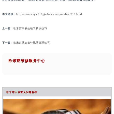
本文链接：
http://sm-omega.010gjmbwx.com/problem/518.html
上一篇：
欧米茄手表生锈了解决技巧
下一篇：
欧米茄腕表表针脱落处理技巧
欧米茄维修服务中心
欧米茄手表常见问题解答