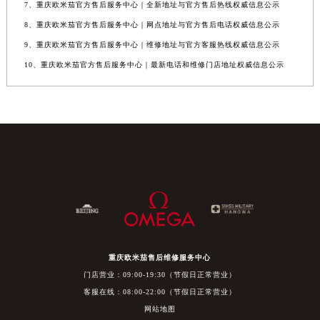
7、重庆欧米茄官方售后服务中心｜全新地址与官方售后热线权威信息公示
8、重庆欧米茄官方售后服务中心｜网点地址与官方售后电话权威信息公示
9、重庆欧米茄官方售后服务中心｜维修地址与官方客服热线权威信息公示
10、重庆欧米茄官方售后服务中心｜最新电话和维修门店地址权威信息公示
重庆欧米茄售后维修服务中心
门店营业：09:00-19:30（节假日正常营业）
客服在线：08:00-22:00（节假日正常营业）
网站地图